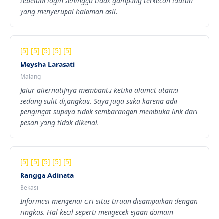
sebelum login sehingga tidak gampang terkecoh tautan
yang menyerupai halaman asli.
[5] [5] [5] [5] [5]
Meysha Larasati
Malang
Jalur alternatifnya membantu ketika alamat utama
sedang sulit dijangkau. Saya juga suka karena ada
pengingat supaya tidak sembarangan membuka link dari
pesan yang tidak dikenal.
[5] [5] [5] [5] [5]
Rangga Adinata
Bekasi
Informasi mengenai ciri situs tiruan disampaikan dengan
ringkas. Hal kecil seperti mengecek ejaan domain