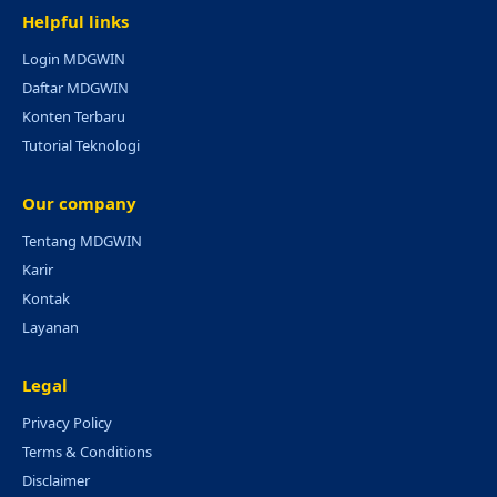
Helpful links
Login MDGWIN
Daftar MDGWIN
Konten Terbaru
Tutorial Teknologi
Our company
Tentang MDGWIN
Karir
Kontak
Layanan
Legal
Privacy Policy
Terms & Conditions
Disclaimer