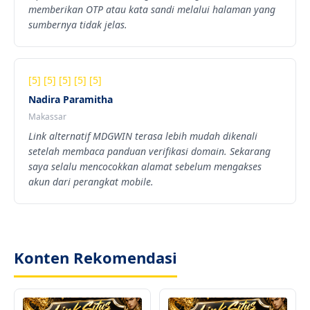
memberikan OTP atau kata sandi melalui halaman yang
sumbernya tidak jelas.
[5] [5] [5] [5] [5]
Nadira Paramitha
Makassar
Link alternatif MDGWIN terasa lebih mudah dikenali
setelah membaca panduan verifikasi domain. Sekarang
saya selalu mencocokkan alamat sebelum mengakses
akun dari perangkat mobile.
Konten Rekomendasi