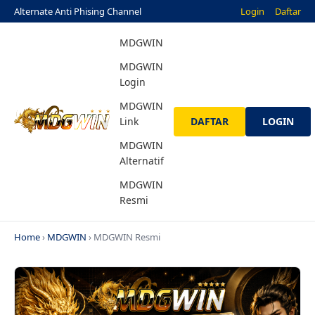
Alternate Anti Phising Channel
Login
Daftar
MDGWIN
MDGWIN
Login
MDGWIN
Link
DAFTAR
LOGIN
MDGWIN
Alternatif
MDGWIN
Resmi
Home
›
MDGWIN
›
MDGWIN Resmi