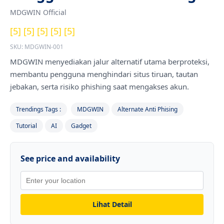
MDGWIN Official
[5] [5] [5] [5] [5]
SKU: MDGWIN-001
MDGWIN menyediakan jalur alternatif utama berproteksi,
membantu pengguna menghindari situs tiruan, tautan
jebakan, serta risiko phishing saat mengakses akun.
Trendings Tags :
MDGWIN
Alternate Anti Phising
Tutorial
AI
Gadget
See price and availability
Lihat Detail