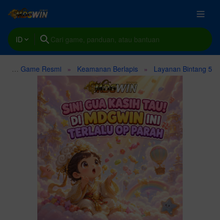
ID
Platform Game Resmi
Keamanan Berlapis
Layanan Bintang 5