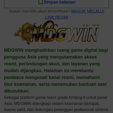
Simpan halaman
Sudah memiliki akun terverifikasi?
MASUK MELALUI
LINK RESMI
MDGWIN menghadirkan ruang game digital bagi
pengguna Asia yang mengutamakan akses
resmi, perlindungan akun, dan layanan yang
mudah dijangkau. Halaman ini membantu
pembaca mengenali kanal resmi, memahami
fitur keamanan, serta menemukan bantuan saat
dibutuhkan.
Sebagai platform game resmi grade bintang 5 untuk pasar
Asia, MDGWIN dilengkapi sistem keamanan berlapis,
lisensi valid, dan dukungan pelanggan profesional selama