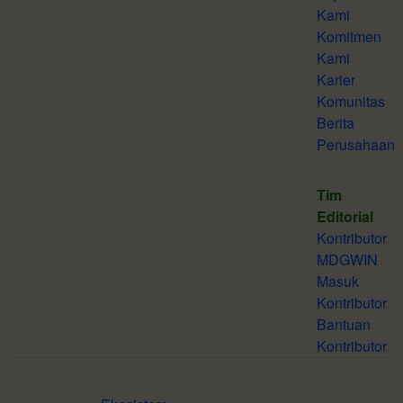
Kami
Komitmen
Kami
Karier
Komunitas
Berita
Perusahaan
Tim
Editorial
Kontributor
MDGWIN
Masuk
Kontributor
Bantuan
Kontributor