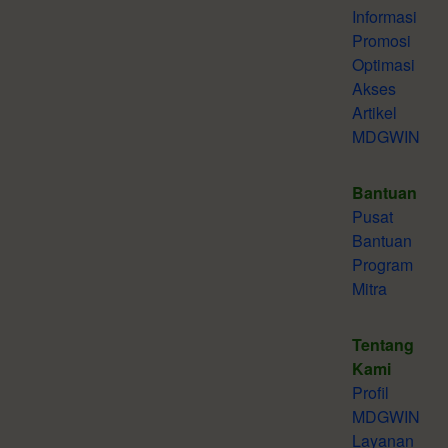
Informasi
Promosi
Optimasi
Akses
Artikel
MDGWIN
Bantuan
Pusat
Bantuan
Program
Mitra
Tentang
Kami
Profil
MDGWIN
Layanan