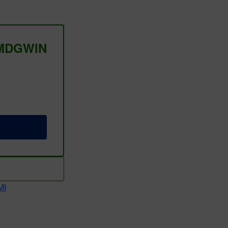
 MDGWIN
MI