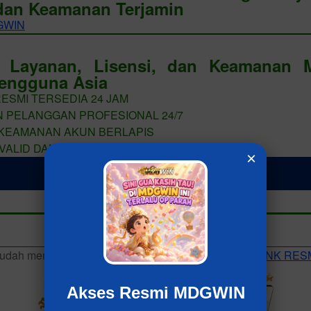
 dan Keamanan Terjamin
GWIN
r Layanan, Lisensi, dan Keamanan
engguna Asia
ESMI TERSEDIA 24 JAM
N PELANGGAN PROFESIONAL 24/7
 KEAMANAN AKUN BERLAPIS
 VALID DAN KEBIJAKAN TRANSPARAN
×
MASUK KE MDGWIN
Simpan halaman
udah memiliki akun terverifikasi?
MASUK MELALUI LINK RES
Akses Resmi MDGWIN