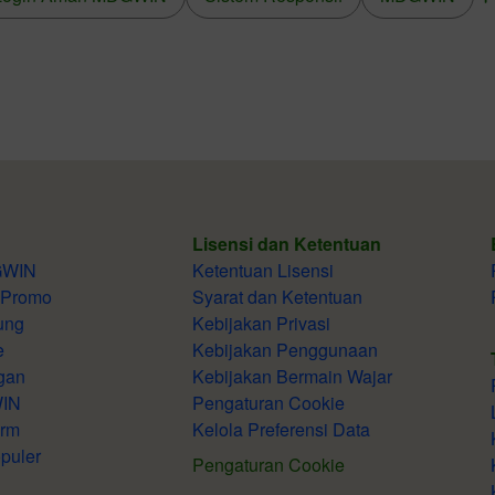
Lisensi dan Ketentuan
GWIN
Ketentuan Lisensi
 Promo
Syarat dan Ketentuan
ung
Kebijakan Privasi
e
Kebijakan Penggunaan
gan
Kebijakan Bermain Wajar
IN
Pengaturan Cookie
orm
Kelola Preferensi Data
puler
Pengaturan Cookie