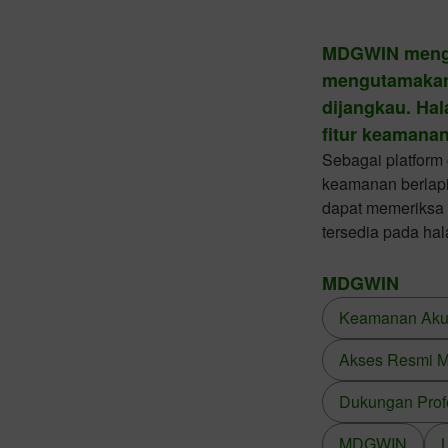
MDGWIN mengha
mengutamakan 
dijangkau. Ha
fitur keamana
Sebagai platform
keamanan berlapi
dapat memeriksa 
tersedia pada hal
MDGWIN
Keamanan Ak
Akses Resmi
Dukungan Prof
MDGWIN