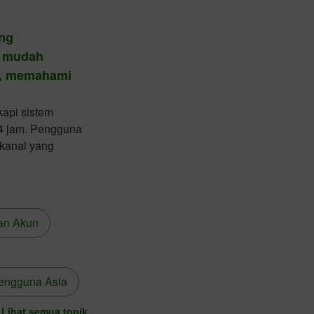
ng
g mudah
i, memahami
kapi sistem
24 jam. Pengguna
 kanal yang
an Akun
engguna Asia
Lihat semua topik