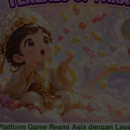
, dan cara menghubungi dukungan.
latform Game Resmi Asia dengan Lay