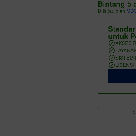
Bintang 5
Ditinjau oleh
MD
Standa
untuk P
AKSES R
LAYANA
SISTEM
LISENSI
S