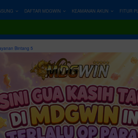
GSUNG
DAFTAR MDGWIN
KEAMANAN AKUN
FITUR 
MDGWIN →
Kabar yang Banyak Dicari
uan →
bahan →
itas
Pencarian Game Populer
Bantuan yang Sering Dicari
Pencarian Game Populer
Akses dan Kompatibilitas
Topik Keamana
Berita MDGWIN
Login MDGWIN
Status Layanan
Game Cepat
Sistem Android
Keamanan Akun
Keamanan Log
Dukungan 
dan tampilan yang mudah dipahami.
Kelola akses, verifikasi pe
ayanan Bintang 5
Komunitas Pemain
Pusat Informasi
Panduan Akun
Arena Real-Time
Sistem iOS
Cek Link Resm
MDGWIN
Tim layanan te
Promo Terbaru
Panduan Pemula
Pemulihan Akses
Putaran Otomatis
Browser Modern
Perlindungan 
untuk membant
keamanan, dan
uan terkait akun atau platform.
Panduan Harian
Demo Antarmuka
Kontak Resmi
Mode Vertikal
Mode Privat
Deteksi Akses 
platform.
Tips Bermain
Pilihan Mingguan
Kebijakan Privasi
Panduan Singkat
Perangkat Tepercaya
Kontrol Akun
Akses Multi-Perangkat
Layanan Video
Game Meja
Validasi Lisensi
Turnamen Asia
Lisensi Valid
resmi MDGWIN secara transparan.
Gunakan platform melalui ponse
Selamat Datang
Game Petualangan
Perlindungan Data
Mode Aman
Riwayat Sesi
Cerita Pengguna
Game Bertema Asia
Pembaruan Sistem
Game Santai
Pusat Keaman