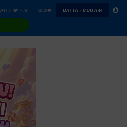
DAFTAR MDGWIN
PLATFORM
DAFTAR
MASUK
n Populer
in
Profesional
Standar Keamanan
rangkat, dan perlindungan akun dari satu pusat keamanan.
i
MDGWIN
rsedia 24 jam
Perlindungan berlapis
Data
u akses, akun,
membantu pengguna
 informasi
mengendalikan akses dan
Asing
menjaga data akun tetap
terlindungi.
l, tablet, atau desktop dengan navigasi yang konsisten.
an