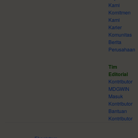
Kami
Komitmen
Kami
Karier
Komunitas
Berita
Perusahaan
Tim
Editorial
Kontributor
MDGWIN
Masuk
Kontributor
Bantuan
Kontributor