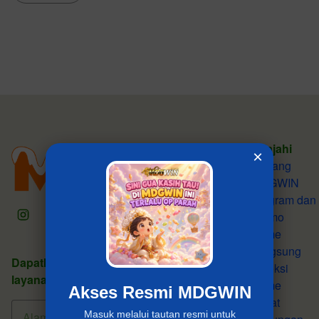
Jelajahi
×
Tentang
MDGWIN
Program dan
Promo
Game
Langsung
Dapatkan informasi keamanan, pembaruan
Koleksi
layanan, dan kabar MDGWIN terbaru.
Game
Akses Resmi MDGWIN
Pusat
Masuk melalui tautan resmi untuk