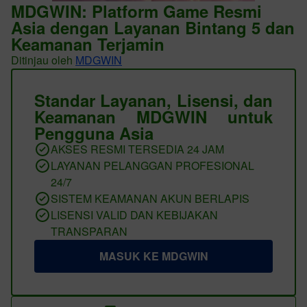
MDGWIN: Platform Game Resmi
Asia dengan Layanan Bintang 5 dan
Keamanan Terjamin
Ditinjau oleh
MDGWIN
Standar Layanan, Lisensi, dan
Keamanan MDGWIN untuk
Pengguna Asia
AKSES RESMI TERSEDIA 24 JAM
LAYANAN PELANGGAN PROFESIONAL
24/7
SISTEM KEAMANAN AKUN BERLAPIS
LISENSI VALID DAN KEBIJAKAN
TRANSPARAN
MASUK KE MDGWIN