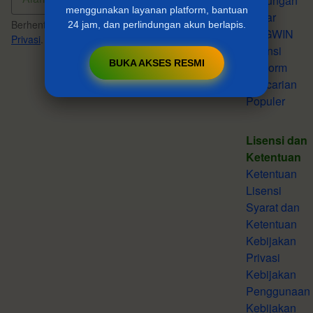
Dukungan
menggunakan layanan platform, bantuan
Kabar
Berhenti berlangganan kapan saja.
Kebijakan
24 jam, dan perlindungan akun berlapis.
MDGWIN
Privasi
.
Lisensi
BUKA AKSES RESMI
Platform
Pencarian
Populer
Lisensi dan
Ketentuan
Ketentuan
Lisensi
Syarat dan
Ketentuan
Kebijakan
Privasi
Kebijakan
Penggunaan
Kebijakan