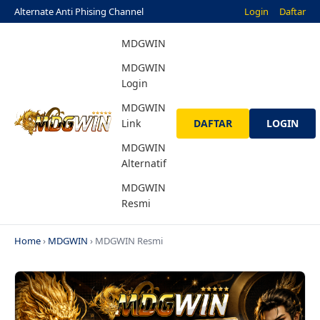
Alternate Anti Phising Channel
Login
Daftar
MDGWIN
MDGWIN
Login
MDGWIN
Link
DAFTAR
LOGIN
MDGWIN
Alternatif
MDGWIN
Resmi
Home
›
MDGWIN
›
MDGWIN Resmi