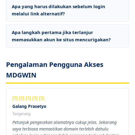
Apa yang harus dilakukan sebelum login
melalui link alternatif?
Apa langkah pertama jika terlanjur
memasukkan akun ke situs mencurigakan?
Pengalaman Pengguna Akses
MDGWIN
[5] [5] [5] [5] [5]
Galang Prasetyo
Tangerang
Petunjuk pengecekan alamatnya cukup jelas. Sekarang
saya terbiasa memastikan domain terlebih dahulu