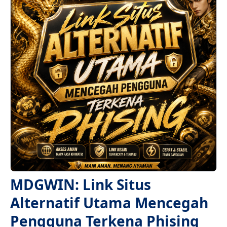
MDGWIN: Link Situs
Alternatif Utama Mencegah
Pengguna Terkena Phising