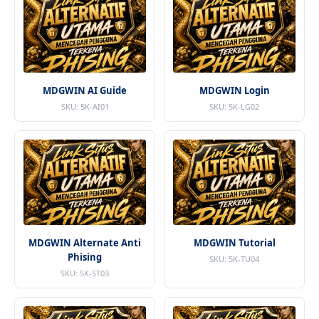
MDGWIN AI Guide
MDGWIN Login
SKU: 5K-AI01
SKU: 5K-LG02
MDGWIN Alternate Anti
MDGWIN Tutorial
Phising
SKU: 5K-TU04
SKU: 5K-ST03