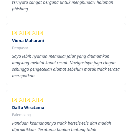
ternyata sangat berguna untuk menghindari halaman
phishing.
[5] [5] [5] [5] [5]
Viona Maharani
Denpasar
Saya lebih nyaman memakai jalur yang diumumkan
langsung melalui kanal resmi. Navigasinya juga ringan
sehingga pengecekan alamat sebelum masuk tidak terasa
merepotkan.
[5] [5] [5] [5] [5]
Daffa Wiratama
Palembang
Panduan keamanannya tidak bertele-tele dan mudah
dipraktikkan. Terutama bagian tentang tidak