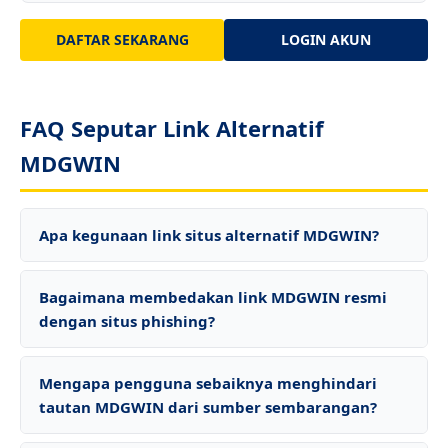
DAFTAR SEKARANG
LOGIN AKUN
FAQ Seputar Link Alternatif
MDGWIN
Apa kegunaan link situs alternatif MDGWIN?
Bagaimana membedakan link MDGWIN resmi
dengan situs phishing?
Mengapa pengguna sebaiknya menghindari
tautan MDGWIN dari sumber sembarangan?