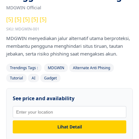
MDGWIN Official
[5] [5] [5] [5] [5]
SKU: MDGWIN-001
MDGWIN menyediakan jalur alternatif utama berproteksi,
membantu pengguna menghindari situs tiruan, tautan
jebakan, serta risiko phishing saat mengakses akun.
Trendings Tags :
MDGWIN
Alternate Anti Phising
Tutorial
AI
Gadget
See price and availability
Lihat Detail