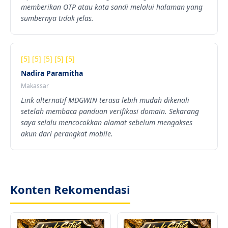
memberikan OTP atau kata sandi melalui halaman yang
sumbernya tidak jelas.
[5] [5] [5] [5] [5]
Nadira Paramitha
Makassar
Link alternatif MDGWIN terasa lebih mudah dikenali
setelah membaca panduan verifikasi domain. Sekarang
saya selalu mencocokkan alamat sebelum mengakses
akun dari perangkat mobile.
Konten Rekomendasi