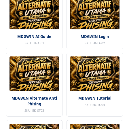
MDGWIN AI Guide
MDGWIN Login
SKU: 5K-AI01
SKU: 5K-LG02
MDGWIN Alternate Anti
MDGWIN Tutorial
Phising
SKU: 5K-TU04
SKU: 5K-ST03