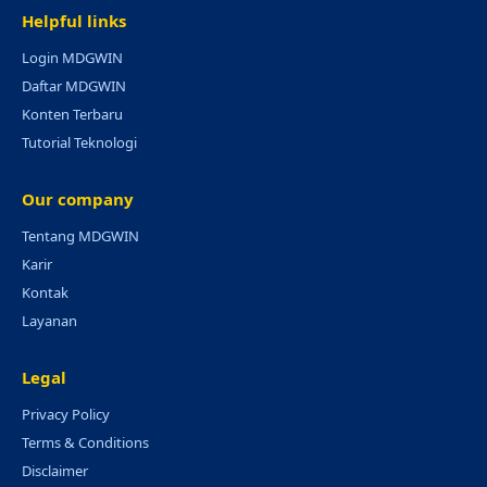
Helpful links
Login MDGWIN
Daftar MDGWIN
Konten Terbaru
Tutorial Teknologi
Our company
Tentang MDGWIN
Karir
Kontak
Layanan
Legal
Privacy Policy
Terms & Conditions
Disclaimer