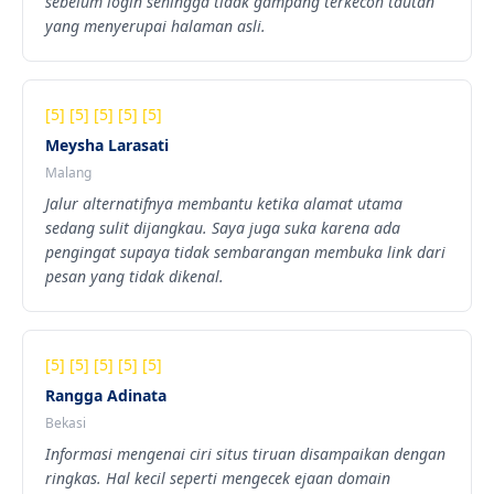
sebelum login sehingga tidak gampang terkecoh tautan
yang menyerupai halaman asli.
[5] [5] [5] [5] [5]
Meysha Larasati
Malang
Jalur alternatifnya membantu ketika alamat utama
sedang sulit dijangkau. Saya juga suka karena ada
pengingat supaya tidak sembarangan membuka link dari
pesan yang tidak dikenal.
[5] [5] [5] [5] [5]
Rangga Adinata
Bekasi
Informasi mengenai ciri situs tiruan disampaikan dengan
ringkas. Hal kecil seperti mengecek ejaan domain