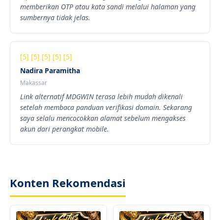
memberikan OTP atau kata sandi melalui halaman yang
sumbernya tidak jelas.
[5] [5] [5] [5] [5]
Nadira Paramitha
Makassar
Link alternatif MDGWIN terasa lebih mudah dikenali
setelah membaca panduan verifikasi domain. Sekarang
saya selalu mencocokkan alamat sebelum mengakses
akun dari perangkat mobile.
Konten Rekomendasi