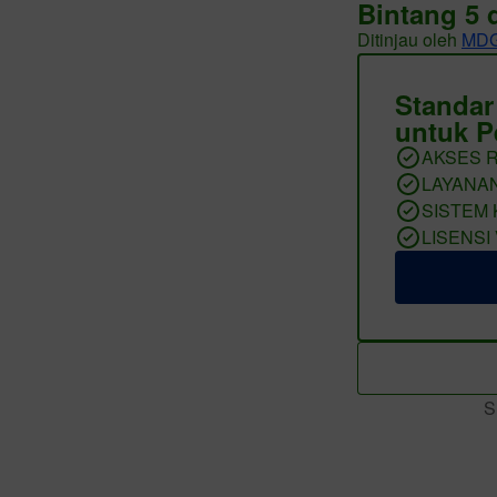
Bintang 5
Ditinjau oleh
MD
Standa
untuk P
AKSES R
LAYANA
SISTEM
LISENSI
S