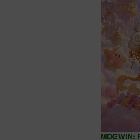
Pelajari langkah pendaftaran, login aman, pengaturan akun
Mulai Percakapan
MDGWIN: P