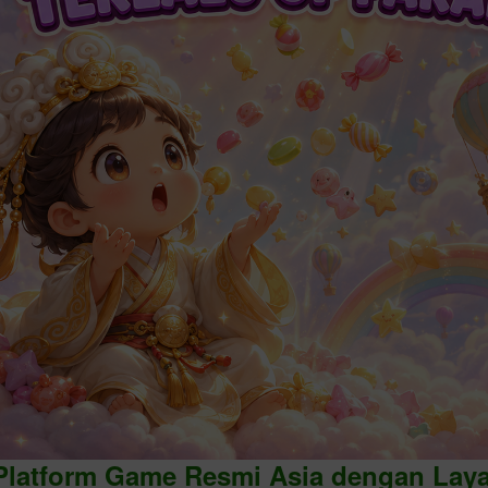
, dan cara menghubungi dukungan.
latform Game Resmi Asia dengan Lay