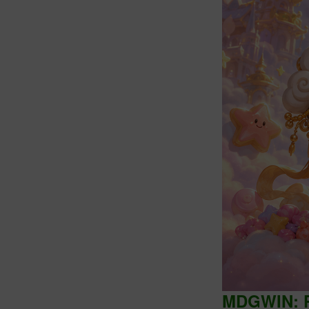
Pelajari langkah pendaftaran, login aman, pengaturan akun
Mulai Percakapan
MDGWIN: P