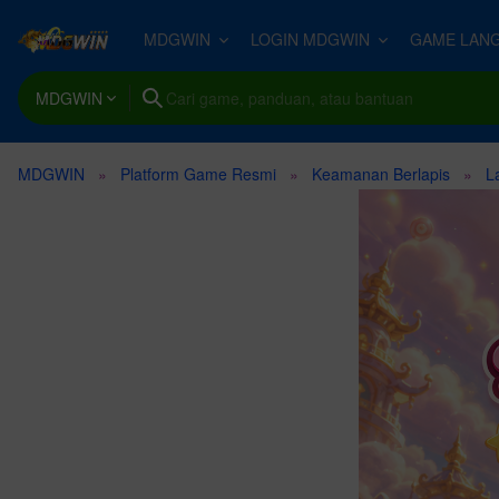
MDGWIN
LOGIN MDGWIN
GAME LAN
Fitur Platform
Semua Kabar 
Jelajahi Semua Game →
Semua Game Langsung →
Pusat Dukungan →
Semua Fitur Keamanan →
Semua Kanal Bant
Perlindungan Tam
Fitur Interaktif →
Akses dan Kompatibil
MDGWIN
Kabar dan Promo
Game Pilihan
Akses via Desktop
Info Platform
Game Live Pilihan
Game Arcade
Informasi Akun
Proteksi Akun
Bantuan Game
Kontrol Sesi
Latar Dinamis
Temukan koleksi permainan terkurasi dengan akses ringkas 
MDGWIN
Platform Game Resmi
Keamanan Berlapis
L
Kategori Game
Akses via Android
Kantor Layanan
Game Instan
Game Bertema Alam
Bantuan Akses
Verifikasi Identitas
Panduan Transaksi
Peringatan Login
Elemen Permainan
Lisensi dan Kebijakan
Akses via iOS
Bisnis dan Lisensi
Game Eksklusif
Game Strategi
Masalah Login
Enkripsi Data
Bantuan Perangkat
Lapisan Verifikasi
Statistik Bergerak
Layanan 24 Jam
Akses Resmi
Hubungi tim layanan profesional kapan pun membutuhkan bant
Mode Layar Penuh
Cakupan Asia
Rilis Terbaru
Pilihan Pemain Wanita
Verifikasi Pengguna
Keamanan Perangkat
Bantuan Akun
Pengaturan Privasi
Efek Antarmuka
Pusat Informasi
Koneksi Stabil
Teknologi Keamanan
Promo Game
Game Teknologi
Panduan Keamanan
Privasi Pengguna
Bantuan Wilayah
Lapisan Informasi
Lisensi Terverifikasi
Dokumen Kebijakan
Turnamen Harian
Komunitas Pemain
Layanan Ramah
Pola Akses Aman
Bantuan Koneksi
Pratinjau Game
Kenali informasi lisensi, kebijakan penggunaan, dan kanal 
Komunitas Asia
Statistik Permainan
Pilihan Pemain Pria
Respons Cepat
Bantuan Keamanan
Transisi Halus
Pembaruan Sistem
Tampilan Responsif
Game Jelajah
Bantuan Teknis
Bantuan Antarmuka
Panel Skor
Panduan Pengguna