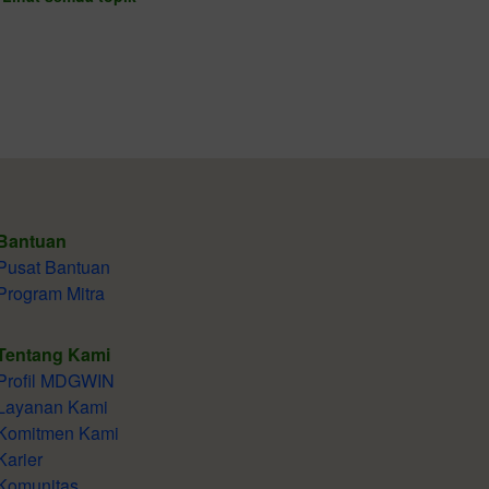
Bantuan
Pusat Bantuan
Program Mitra
Tentang Kami
Profil MDGWIN
Layanan Kami
Komitmen Kami
Karier
Komunitas