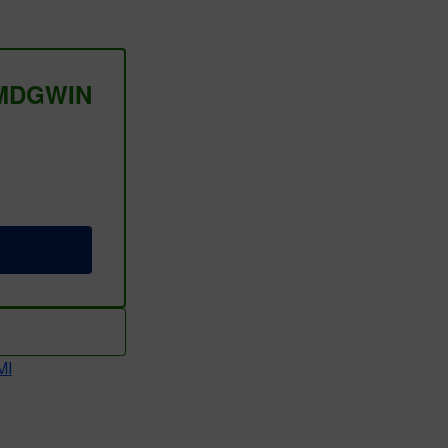
 MDGWIN
MI