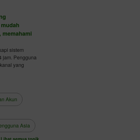
ng
g mudah
i, memahami
kapi sistem
24 jam. Pengguna
 kanal yang
an Akun
engguna Asia
Lihat semua topik