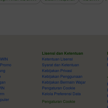
Lisensi dan Ketentuan
GWIN
Ketentuan Lisensi
 Promo
Syarat dan Ketentuan
ung
Kebijakan Privasi
e
Kebijakan Penggunaan
gan
Kebijakan Bermain Wajar
IN
Pengaturan Cookie
orm
Kelola Preferensi Data
puler
Pengaturan Cookie