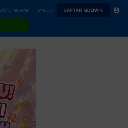
DAFTAR MDGWIN
PLATFORM
DAFTAR
MASUK
n Populer
in
Profesional
Standar Keamanan
rangkat, dan perlindungan akun dari satu pusat keamanan.
i
MDGWIN
rsedia 24 jam
Perlindungan berlapis
Data
u akses, akun,
membantu pengguna
 informasi
mengendalikan akses dan
Asing
menjaga data akun tetap
terlindungi.
l, tablet, atau desktop dengan navigasi yang konsisten.
an