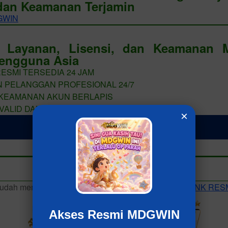
 dan Keamanan Terjamin
GWIN
r Layanan, Lisensi, dan Keamanan
engguna Asia
ESMI TERSEDIA 24 JAM
N PELANGGAN PROFESIONAL 24/7
 KEAMANAN AKUN BERLAPIS
 VALID DAN KEBIJAKAN TRANSPARAN
×
MASUK KE MDGWIN
Simpan halaman
udah memiliki akun terverifikasi?
MASUK MELALUI LINK RES
Akses Resmi MDGWIN