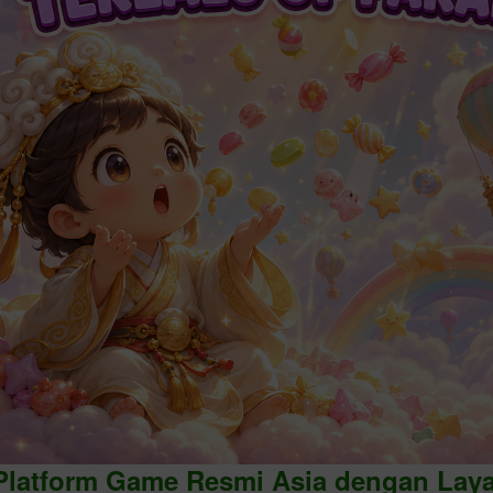
, dan cara menghubungi dukungan.
latform Game Resmi Asia dengan Lay