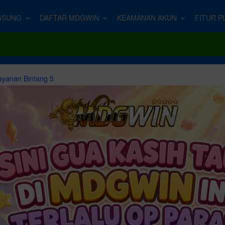
GSUNG
DAFTAR MDGWIN
KEAMANAN AKUN
FITUR 
MDGWIN →
Kabar yang Banyak Dicari
uan →
bahan →
itas
Pencarian Game Populer
Bantuan yang Sering Dicari
Pencarian Game Populer
Akses dan Kompatibilitas
Topik Keamana
Berita MDGWIN
Login MDGWIN
Status Layanan
Game Cepat
Sistem Android
Keamanan Akun
Keamanan Log
Dukungan 
dan tampilan yang mudah dipahami.
Kelola akses, verifikasi pe
ayanan Bintang 5
Komunitas Pemain
Pusat Informasi
Panduan Akun
Arena Real-Time
Sistem iOS
Cek Link Resm
MDGWIN
Tim layanan te
Promo Terbaru
Panduan Pemula
Pemulihan Akses
Putaran Otomatis
Browser Modern
Perlindungan 
untuk membant
keamanan, dan
uan terkait akun atau platform.
Panduan Harian
Demo Antarmuka
Kontak Resmi
Mode Vertikal
Mode Privat
Deteksi Akses 
platform.
Tips Bermain
Pilihan Mingguan
Kebijakan Privasi
Panduan Singkat
Perangkat Tepercaya
Kontrol Akun
Akses Multi-Perangkat
Layanan Video
Game Meja
Validasi Lisensi
Turnamen Asia
Lisensi Valid
resmi MDGWIN secara transparan.
Gunakan platform melalui ponse
Selamat Datang
Game Petualangan
Perlindungan Data
Mode Aman
Riwayat Sesi
Cerita Pengguna
Game Bertema Asia
Pembaruan Sistem
Game Santai
Pusat Keaman