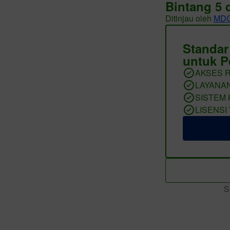
Bintang 5
Ditinjau oleh
MD
Standa
untuk P
AKSES R
LAYANA
SISTEM
LISENSI
S