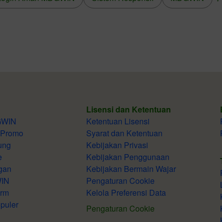
Lisensi dan Ketentuan
GWIN
Ketentuan Lisensi
 Promo
Syarat dan Ketentuan
ung
Kebijakan Privasi
e
Kebijakan Penggunaan
gan
Kebijakan Bermain Wajar
IN
Pengaturan Cookie
orm
Kelola Preferensi Data
puler
Pengaturan Cookie