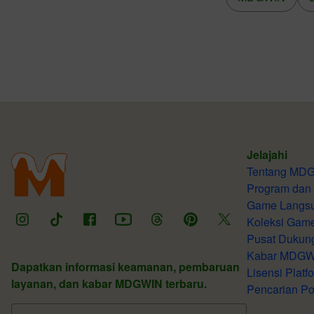
Jelajahi
Tentang MD
Program dan
Game Langs
Koleksi Gam
Pusat Dukun
Kabar MDGW
Dapatkan informasi keamanan, pembaruan
Lisensi Platf
layanan, dan kabar MDGWIN terbaru.
Pencarian Po