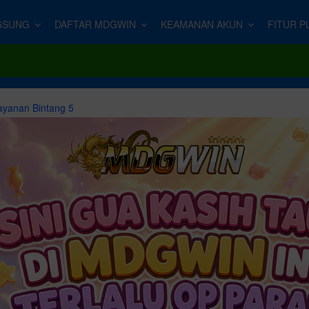
GSUNG
DAFTAR MDGWIN
KEAMANAN AKUN
FITUR 
MDGWIN →
Kabar yang Banyak Dicari
uan →
bahan →
itas
Pencarian Game Populer
Bantuan yang Sering Dicari
Pencarian Game Populer
Akses dan Kompatibilitas
Topik Keamana
Berita MDGWIN
Login MDGWIN
Status Layanan
Game Cepat
Sistem Android
Keamanan Akun
Keamanan Log
Dukungan 
dan tampilan yang mudah dipahami.
Kelola akses, verifikasi pe
ayanan Bintang 5
Komunitas Pemain
Pusat Informasi
Panduan Akun
Arena Real-Time
Sistem iOS
Cek Link Resm
MDGWIN
Tim layanan te
Promo Terbaru
Panduan Pemula
Pemulihan Akses
Putaran Otomatis
Browser Modern
Perlindungan 
untuk membant
keamanan, dan
uan terkait akun atau platform.
Panduan Harian
Demo Antarmuka
Kontak Resmi
Mode Vertikal
Mode Privat
Deteksi Akses 
platform.
Tips Bermain
Pilihan Mingguan
Kebijakan Privasi
Panduan Singkat
Perangkat Tepercaya
Kontrol Akun
Akses Multi-Perangkat
Layanan Video
Game Meja
Validasi Lisensi
Turnamen Asia
Lisensi Valid
resmi MDGWIN secara transparan.
Gunakan platform melalui ponse
Selamat Datang
Game Petualangan
Perlindungan Data
Mode Aman
Riwayat Sesi
Cerita Pengguna
Game Bertema Asia
Pembaruan Sistem
Game Santai
Pusat Keaman