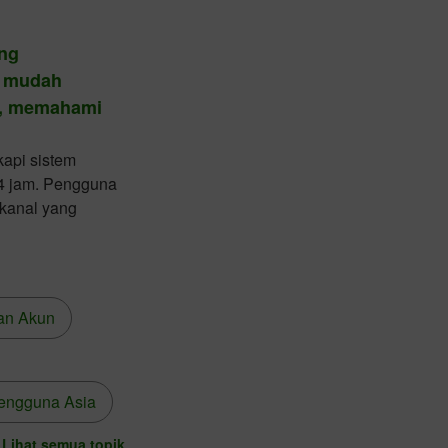
ng
g mudah
i, memahami
kapi sistem
24 jam. Pengguna
 kanal yang
an Akun
engguna Asia
Lihat semua topik