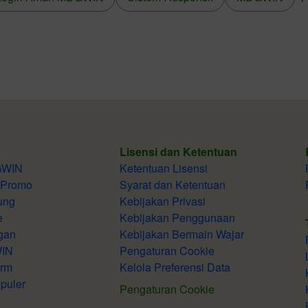
Lisensi dan Ketentuan
GWIN
Ketentuan Lisensi
 Promo
Syarat dan Ketentuan
ung
Kebijakan Privasi
e
Kebijakan Penggunaan
gan
Kebijakan Bermain Wajar
IN
Pengaturan Cookie
orm
Kelola Preferensi Data
puler
Pengaturan Cookie