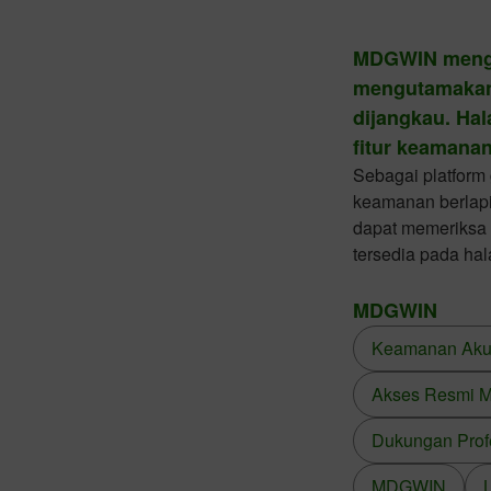
MDGWIN mengha
mengutamakan 
dijangkau. Ha
fitur keamana
Sebagai platform
keamanan berlapi
dapat memeriksa 
tersedia pada hal
MDGWIN
Keamanan Ak
Akses Resmi
Dukungan Prof
MDGWIN