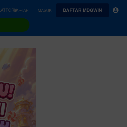
DAFTAR MDGWIN
PLATFORM
DAFTAR
MASUK
n Populer
in
Profesional
Standar Keamanan
rangkat, dan perlindungan akun dari satu pusat keamanan.
i
MDGWIN
rsedia 24 jam
Perlindungan berlapis
Data
u akses, akun,
membantu pengguna
 informasi
mengendalikan akses dan
Asing
menjaga data akun tetap
terlindungi.
l, tablet, atau desktop dengan navigasi yang konsisten.
an