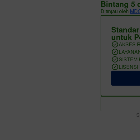
Bintang 5
Ditinjau oleh
MD
Standa
untuk P
AKSES R
LAYANA
SISTEM
LISENSI
S