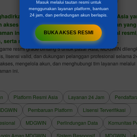
Masuk melalui tautan resmi untuk
menggunakan layanan platform, bantuan
dirkan ruang game digital bagi pengguna Asia ya
24 jam, dan perlindungan akun berlapis.
akses resmi, perlindungan akun, dan layanan yan
laman ini membantu pembaca mengenali kanal resm
BUKA AKSES RESMI
n, serta menemukan bantuan saat dibutuhkan.
 game resmi grade bintang 5 untuk pasar Asia, MDGWIN dileng
s, lisensi valid, dan dukungan pelanggan profesional selama 
akses, mengelola akun, dan menghubungi tim layanan melalui
aman ini.
un
Platform Resmi Asia
Layanan 24 Jam
Pendaftar
 MDGWIN
Pembaruan Platform
Lisensi Terverifikasi
esional
MDGWIN
Perlindungan Data
Komunitas P
Login Aman MDGWIN
Sistem Responsif
MDGWIN