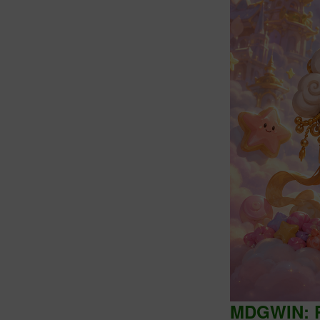
Pelajari langkah pendaftaran, login aman, pengaturan akun
Mulai Percakapan
MDGWIN: P