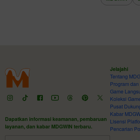
Jelajahi
Tentang MD
Program dan
Game Langs
Koleksi Gam
Pusat Dukun
Kabar MDGW
Dapatkan informasi keamanan, pembaruan
Lisensi Platf
layanan, dan kabar MDGWIN terbaru.
Pencarian Po