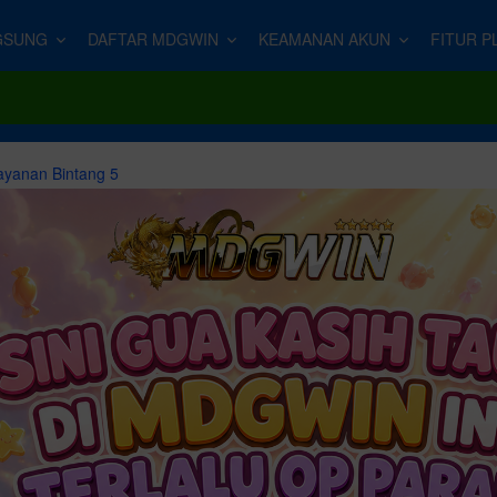
GSUNG
DAFTAR MDGWIN
KEAMANAN AKUN
FITUR 
MDGWIN →
Kabar yang Banyak Dicari
uan →
bahan →
itas
Pencarian Game Populer
Bantuan yang Sering Dicari
Pencarian Game Populer
Akses dan Kompatibilitas
Topik Keamana
Berita MDGWIN
Login MDGWIN
Status Layanan
Game Cepat
Sistem Android
Keamanan Akun
Keamanan Log
Dukungan 
dan tampilan yang mudah dipahami.
Kelola akses, verifikasi pe
ayanan Bintang 5
Komunitas Pemain
Pusat Informasi
Panduan Akun
Arena Real-Time
Sistem iOS
Cek Link Resm
MDGWIN
Tim layanan te
Promo Terbaru
Panduan Pemula
Pemulihan Akses
Putaran Otomatis
Browser Modern
Perlindungan 
untuk membant
keamanan, dan
uan terkait akun atau platform.
Panduan Harian
Demo Antarmuka
Kontak Resmi
Mode Vertikal
Mode Privat
Deteksi Akses 
platform.
Tips Bermain
Pilihan Mingguan
Kebijakan Privasi
Panduan Singkat
Perangkat Tepercaya
Kontrol Akun
Akses Multi-Perangkat
Layanan Video
Game Meja
Validasi Lisensi
Turnamen Asia
Lisensi Valid
resmi MDGWIN secara transparan.
Gunakan platform melalui ponse
Selamat Datang
Game Petualangan
Perlindungan Data
Mode Aman
Riwayat Sesi
Cerita Pengguna
Game Bertema Asia
Pembaruan Sistem
Game Santai
Pusat Keaman