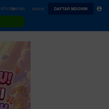
DAFTAR MDGWIN
PLATFORM
DAFTAR
MASUK
n Populer
in
Profesional
Standar Keamanan
rangkat, dan perlindungan akun dari satu pusat keamanan.
i
MDGWIN
rsedia 24 jam
Perlindungan berlapis
Data
u akses, akun,
membantu pengguna
 informasi
mengendalikan akses dan
Asing
menjaga data akun tetap
terlindungi.
l, tablet, atau desktop dengan navigasi yang konsisten.
an