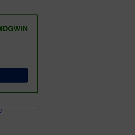
 MDGWIN
MI