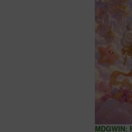
Pelajari langkah pendaftaran, login aman, pengaturan akun
Mulai Percakapan
MDGWIN: P