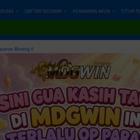
GSUNG
DAFTAR MDGWIN
KEAMANAN AKUN
FITUR 
MDGWIN →
Kabar yang Banyak Dicari
uan →
bahan →
itas
Pencarian Game Populer
Bantuan yang Sering Dicari
Pencarian Game Populer
Akses dan Kompatibilitas
Topik Keamana
Berita MDGWIN
Login MDGWIN
Status Layanan
Game Cepat
Sistem Android
Keamanan Akun
Keamanan Log
Dukungan 
dan tampilan yang mudah dipahami.
Kelola akses, verifikasi pe
ayanan Bintang 5
Komunitas Pemain
Pusat Informasi
Panduan Akun
Arena Real-Time
Sistem iOS
Cek Link Resm
MDGWIN
Tim layanan te
Promo Terbaru
Panduan Pemula
Pemulihan Akses
Putaran Otomatis
Browser Modern
Perlindungan 
untuk membant
keamanan, dan
uan terkait akun atau platform.
Panduan Harian
Demo Antarmuka
Kontak Resmi
Mode Vertikal
Mode Privat
Deteksi Akses 
platform.
Tips Bermain
Pilihan Mingguan
Kebijakan Privasi
Panduan Singkat
Perangkat Tepercaya
Kontrol Akun
Akses Multi-Perangkat
Layanan Video
Game Meja
Validasi Lisensi
Turnamen Asia
Lisensi Valid
resmi MDGWIN secara transparan.
Gunakan platform melalui ponse
Selamat Datang
Game Petualangan
Perlindungan Data
Mode Aman
Riwayat Sesi
Cerita Pengguna
Game Bertema Asia
Pembaruan Sistem
Game Santai
Pusat Keaman