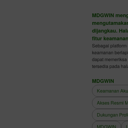
MDGWIN mengha
mengutamakan 
dijangkau. Ha
fitur keamana
Sebagai platform
keamanan berlapi
dapat memeriksa 
tersedia pada hal
MDGWIN
Keamanan Ak
Akses Resmi
Dukungan Prof
MDGWIN