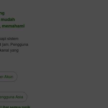
ng
g mudah
i, memahami
kapi sistem
24 jam. Pengguna
 kanal yang
an Akun
engguna Asia
Lihat semua topik