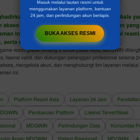
Masuk melalui tautan resmi untuk
menggunakan layanan platform, bantuan
dirkan ruang game digital bagi pengguna Asia ya
24 jam, dan perlindungan akun berlapis.
akses resmi, perlindungan akun, dan layanan yan
laman ini membantu pembaca mengenali kanal resm
BUKA AKSES RESMI
n, serta menemukan bantuan saat dibutuhkan.
 game resmi grade bintang 5 untuk pasar Asia, MDGWIN dileng
s, lisensi valid, dan dukungan pelanggan profesional selama 
akses, mengelola akun, dan menghubungi tim layanan melalui
aman ini.
un
Platform Resmi Asia
Layanan 24 Jam
Pendaftar
 MDGWIN
Pembaruan Platform
Lisensi Terverifikasi
esional
MDGWIN
Perlindungan Data
Komunitas P
Login Aman MDGWIN
Sistem Responsif
MDGWIN