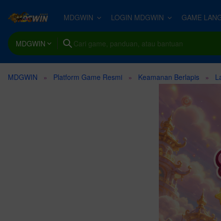
MDGWIN
LOGIN MDGWIN
GAME LAN
Fitur Platform
Semua Kabar 
Jelajahi Semua Game →
Semua Game Langsung →
Pusat Dukungan →
Semua Fitur Keamanan →
Semua Kanal Bant
Perlindungan Tam
Fitur Interaktif →
Akses dan Kompatibil
MDGWIN
Kabar dan Promo
Game Pilihan
Akses via Desktop
Info Platform
Game Live Pilihan
Game Arcade
Informasi Akun
Proteksi Akun
Bantuan Game
Kontrol Sesi
Latar Dinamis
Temukan koleksi permainan terkurasi dengan akses ringkas 
MDGWIN
Platform Game Resmi
Keamanan Berlapis
L
Kategori Game
Akses via Android
Kantor Layanan
Game Instan
Game Bertema Alam
Bantuan Akses
Verifikasi Identitas
Panduan Transaksi
Peringatan Login
Elemen Permainan
Lisensi dan Kebijakan
Akses via iOS
Bisnis dan Lisensi
Game Eksklusif
Game Strategi
Masalah Login
Enkripsi Data
Bantuan Perangkat
Lapisan Verifikasi
Statistik Bergerak
Layanan 24 Jam
Akses Resmi
Hubungi tim layanan profesional kapan pun membutuhkan bant
Mode Layar Penuh
Cakupan Asia
Rilis Terbaru
Pilihan Pemain Wanita
Verifikasi Pengguna
Keamanan Perangkat
Bantuan Akun
Pengaturan Privasi
Efek Antarmuka
Pusat Informasi
Koneksi Stabil
Teknologi Keamanan
Promo Game
Game Teknologi
Panduan Keamanan
Privasi Pengguna
Bantuan Wilayah
Lapisan Informasi
Lisensi Terverifikasi
Dokumen Kebijakan
Turnamen Harian
Komunitas Pemain
Layanan Ramah
Pola Akses Aman
Bantuan Koneksi
Pratinjau Game
Kenali informasi lisensi, kebijakan penggunaan, dan kanal 
Komunitas Asia
Statistik Permainan
Pilihan Pemain Pria
Respons Cepat
Bantuan Keamanan
Transisi Halus
Pembaruan Sistem
Tampilan Responsif
Game Jelajah
Bantuan Teknis
Bantuan Antarmuka
Panel Skor
Panduan Pengguna