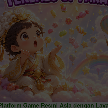
, dan cara menghubungi dukungan.
latform Game Resmi Asia dengan Lay