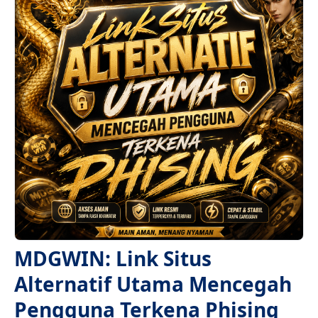
MDGWIN: Link Situs
Alternatif Utama Mencegah
Pengguna Terkena Phising