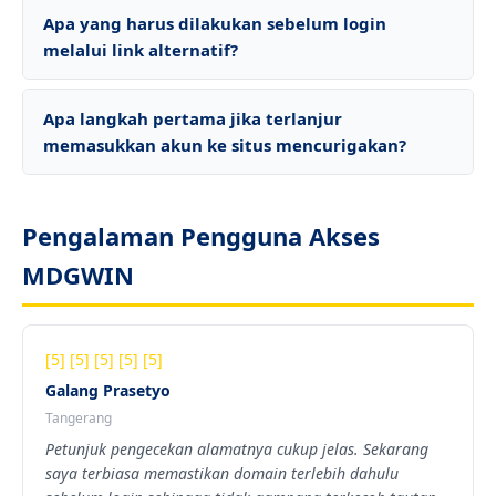
Apa yang harus dilakukan sebelum login
melalui link alternatif?
Apa langkah pertama jika terlanjur
memasukkan akun ke situs mencurigakan?
Pengalaman Pengguna Akses
MDGWIN
[5] [5] [5] [5] [5]
Galang Prasetyo
Tangerang
Petunjuk pengecekan alamatnya cukup jelas. Sekarang
saya terbiasa memastikan domain terlebih dahulu