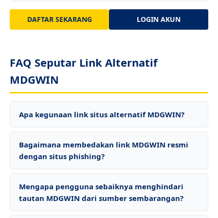
DAFTAR SEKARANG
LOGIN AKUN
FAQ Seputar Link Alternatif
MDGWIN
Apa kegunaan link situs alternatif MDGWIN?
Bagaimana membedakan link MDGWIN resmi
dengan situs phishing?
Mengapa pengguna sebaiknya menghindari
tautan MDGWIN dari sumber sembarangan?