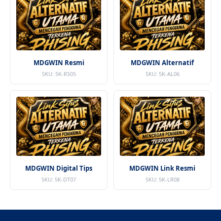
MDGWIN Resmi
MDGWIN Alternatif
SKU: 5K-RS05
SKU: 5K-AL06
MDGWIN Digital Tips
MDGWIN Link Resmi
SKU: 5K-DT07
SKU: 5K-LR08