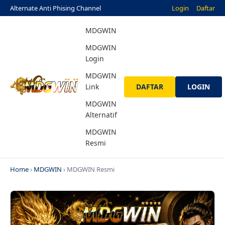
Alternate Anti Phising Channel
Login
Daftar
MDGWIN
MDGWIN
Login
MDGWIN
Link
DAFTAR
LOGIN
MDGWIN
Alternatif
MDGWIN
Resmi
Home
›
MDGWIN
›
MDGWIN Resmi