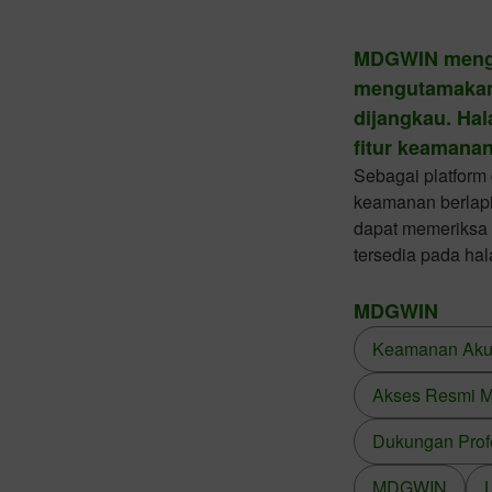
MDGWIN mengha
mengutamakan 
dijangkau. Ha
fitur keamana
Sebagai platform
keamanan berlapi
dapat memeriksa 
tersedia pada hal
MDGWIN
Keamanan Ak
Akses Resmi
Dukungan Prof
MDGWIN