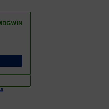
 MDGWIN
MI