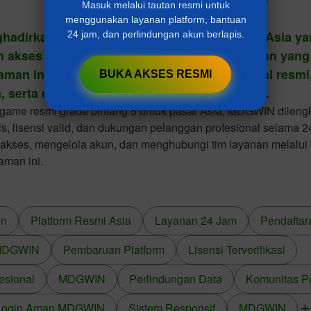
Masuk melalui tautan resmi untuk
menggunakan layanan platform, bantuan
dirkan ruang game digital bagi pengguna Asia ya
24 jam, dan perlindungan akun berlapis.
akses resmi, perlindungan akun, dan layanan yan
laman ini membantu pembaca mengenali kanal resm
BUKA AKSES RESMI
n, serta menemukan bantuan saat dibutuhkan.
 game resmi grade bintang 5 untuk pasar Asia, MDGWIN dileng
s, lisensi valid, dan dukungan pelanggan profesional selama 
akses, mengelola akun, dan menghubungi tim layanan melalui
aman ini.
un
Platform Resmi Asia
Layanan 24 Jam
Pendaftar
 MDGWIN
Pembaruan Platform
Lisensi Terverifikasi
esional
MDGWIN
Perlindungan Data
Komunitas P
Login Aman MDGWIN
Sistem Responsif
MDGWIN