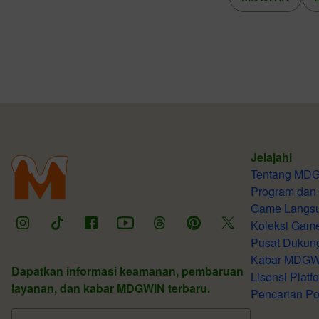
Jelajahi
Tentang MD
Program dan
Game Langs
Koleksi Gam
Pusat Dukun
Kabar MDGW
Dapatkan informasi keamanan, pembaruan
Lisensi Platf
layanan, dan kabar MDGWIN terbaru.
Pencarian Po