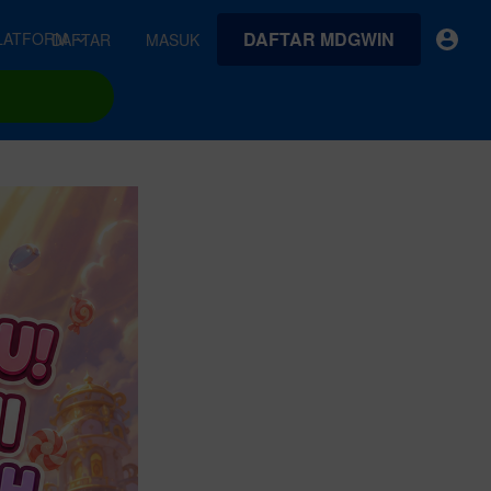
DAFTAR MDGWIN
PLATFORM
DAFTAR
MASUK
n Populer
in
Profesional
Standar Keamanan
rangkat, dan perlindungan akun dari satu pusat keamanan.
i
MDGWIN
rsedia 24 jam
Perlindungan berlapis
Data
u akses, akun,
membantu pengguna
 informasi
mengendalikan akses dan
Asing
menjaga data akun tetap
terlindungi.
l, tablet, atau desktop dengan navigasi yang konsisten.
an