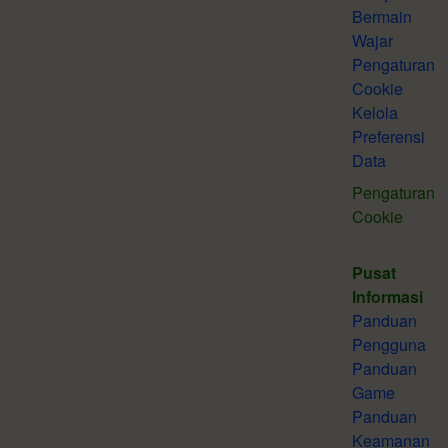
Bermain
Wajar
Pengaturan
Cookie
Kelola
Preferensi
Data
Pengaturan
Cookie
Pusat
Informasi
Panduan
Pengguna
Panduan
Game
Panduan
Keamanan