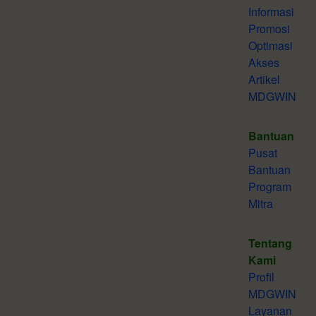
Informasi
Promosi
Optimasi
Akses
Artikel
MDGWIN
Bantuan
Pusat
Bantuan
Program
Mitra
Tentang
Kami
Profil
MDGWIN
Layanan