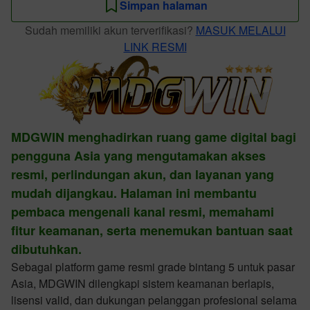
Simpan halaman
Sudah memiliki akun terverifikasi?
MASUK MELALUI
LINK RESMI
MDGWIN menghadirkan ruang game digital bagi
pengguna Asia yang mengutamakan akses
resmi, perlindungan akun, dan layanan yang
mudah dijangkau. Halaman ini membantu
pembaca mengenali kanal resmi, memahami
fitur keamanan, serta menemukan bantuan saat
dibutuhkan.
Sebagai platform game resmi grade bintang 5 untuk pasar
Asia, MDGWIN dilengkapi sistem keamanan berlapis,
lisensi valid, dan dukungan pelanggan profesional selama