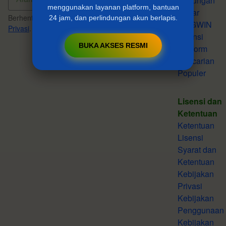
Dukungan
menggunakan layanan platform, bantuan
Kabar
Berhenti berlangganan kapan saja.
Kebijakan
24 jam, dan perlindungan akun berlapis.
MDGWIN
Privasi
.
Lisensi
BUKA AKSES RESMI
Platform
Pencarian
Populer
Lisensi dan
Ketentuan
Ketentuan
Lisensi
Syarat dan
Ketentuan
Kebijakan
Privasi
Kebijakan
Penggunaan
Kebijakan