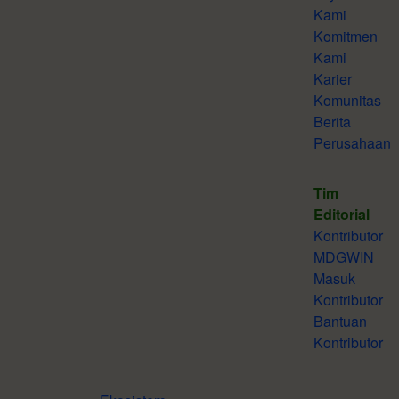
Kami
Komitmen
Kami
Karier
Komunitas
Berita
Perusahaan
Tim
Editorial
Kontributor
MDGWIN
Masuk
Kontributor
Bantuan
Kontributor