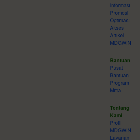
Informasi
Promosi
Optimasi
Akses
Artikel
MDGWIN
Bantuan
Pusat
Bantuan
Program
Mitra
Tentang
Kami
Profil
MDGWIN
Layanan