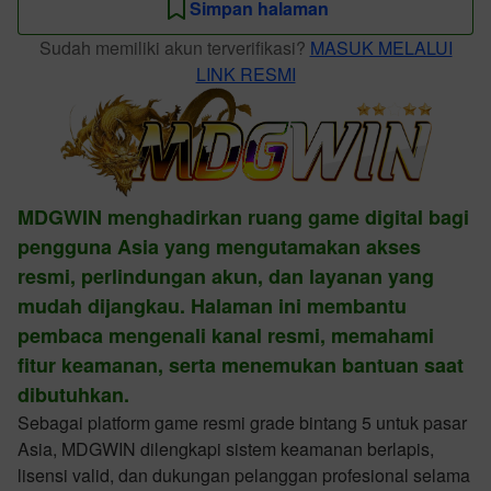
Simpan halaman
Sudah memiliki akun terverifikasi?
MASUK MELALUI
LINK RESMI
MDGWIN menghadirkan ruang game digital bagi
pengguna Asia yang mengutamakan akses
resmi, perlindungan akun, dan layanan yang
mudah dijangkau. Halaman ini membantu
pembaca mengenali kanal resmi, memahami
fitur keamanan, serta menemukan bantuan saat
dibutuhkan.
Sebagai platform game resmi grade bintang 5 untuk pasar
Asia, MDGWIN dilengkapi sistem keamanan berlapis,
lisensi valid, dan dukungan pelanggan profesional selama