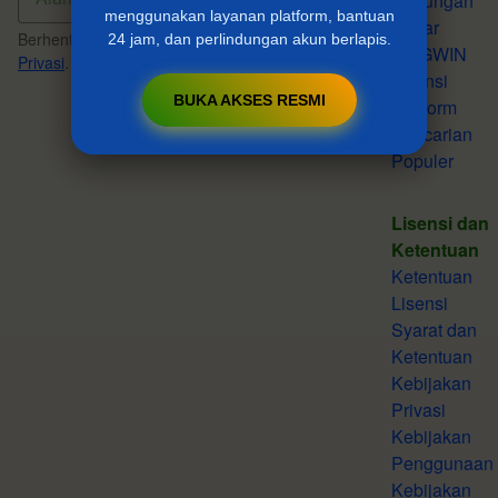
Dukungan
menggunakan layanan platform, bantuan
Kabar
Berhenti berlangganan kapan saja.
Kebijakan
24 jam, dan perlindungan akun berlapis.
MDGWIN
Privasi
.
Lisensi
BUKA AKSES RESMI
Platform
Pencarian
Populer
Lisensi dan
Ketentuan
Ketentuan
Lisensi
Syarat dan
Ketentuan
Kebijakan
Privasi
Kebijakan
Penggunaan
Kebijakan