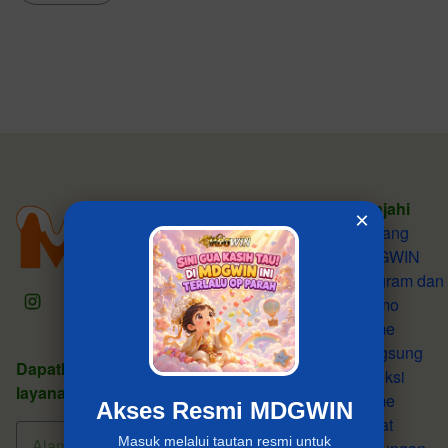
Jelajahi
×
Tentang
MDGWIN
Program dan
Promo
Game
Langsung
Dapatkan informasi keamanan, pembaruan
Koleksi
layanan, dan kabar MDGWIN terbaru.
Game
Akses Resmi MDGWIN
Pusat
Masuk melalui tautan resmi untuk