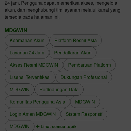
24 jam. Pengguna dapat memeriksa akses, mengelola
akun, dan menghubungi tim layanan melalui kanal yang
tersedia pada halaman ini.
MDGWIN
Keamanan Akun
Platform Resmi Asia
Layanan 24 Jam
Pendaftaran Akun
Akses Resmi MDGWIN
Pembaruan Platform
Lisensi Terverifikasi
Dukungan Profesional
MDGWIN
Perlindungan Data
Komunitas Pengguna Asia
MDGWIN
Login Aman MDGWIN
Sistem Responsif
MDGWIN
Lihat semua topik