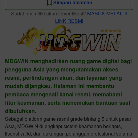
Simpan halaman
Sudah memiliki akun terverifikasi?
MASUK MELALUI
LINK RESMI
MDGWIN menghadirkan ruang game digital bagi
pengguna Asia yang mengutamakan akses
resmi, perlindungan akun, dan layanan yang
mudah dijangkau. Halaman ini membantu
pembaca mengenali kanal resmi, memahami
fitur keamanan, serta menemukan bantuan saat
dibutuhkan.
Sebagai platform game resmi grade bintang 5 untuk pasar
Asia, MDGWIN dilengkapi sistem keamanan berlapis,
lisensi valid, dan dukungan pelanggan profesional selama