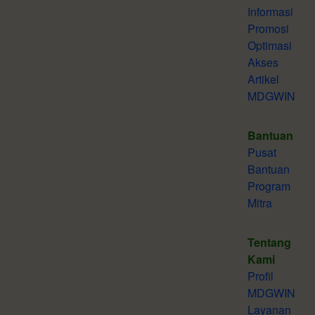
Informasi
Promosi
Optimasi
Akses
Artikel
MDGWIN
Bantuan
Pusat
Bantuan
Program
Mitra
Tentang
Kami
Profil
MDGWIN
Layanan