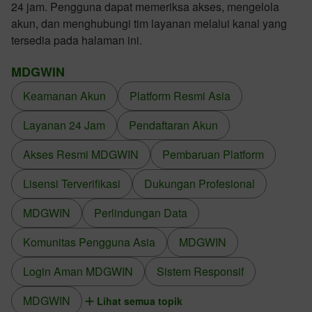
24 jam. Pengguna dapat memeriksa akses, mengelola
akun, dan menghubungi tim layanan melalui kanal yang
tersedia pada halaman ini.
MDGWIN
Keamanan Akun
Platform Resmi Asia
Layanan 24 Jam
Pendaftaran Akun
Akses Resmi MDGWIN
Pembaruan Platform
Lisensi Terverifikasi
Dukungan Profesional
MDGWIN
Perlindungan Data
Komunitas Pengguna Asia
MDGWIN
Login Aman MDGWIN
Sistem Responsif
MDGWIN
Lihat semua topik