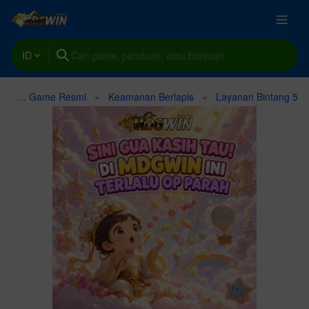
ID
Platform Game Resmi
Keamanan Berlapis
Layanan Bintang 5