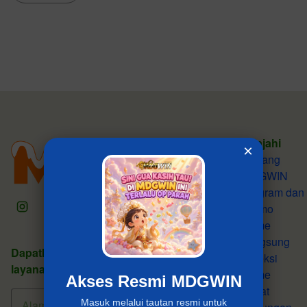
Jelajahi
×
Tentang
MDGWIN
Program dan
Promo
Game
Langsung
Dapatkan informasi keamanan, pembaruan
Koleksi
layanan, dan kabar MDGWIN terbaru.
Game
Akses Resmi MDGWIN
Pusat
Masuk melalui tautan resmi untuk