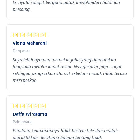
ternyata sangat berguna untuk menghindari halaman
phishing.
[5] [5] [5] [5] [5]
Viona Maharani
Denpasar
Saya lebih nyaman memakai jalur yang diumumkan
langsung melalui kanal resmi. Navigasinya juga ringan
sehingga pengecekan alamat sebelum masuk tidak terasa
merepotkan.
[5] [5] [5] [5] [5]
Daffa Wiratama
Palembang
Panduan keamanannya tidak bertele-tele dan mudah
dipraktikkan. Terutama bagian tentang tidak