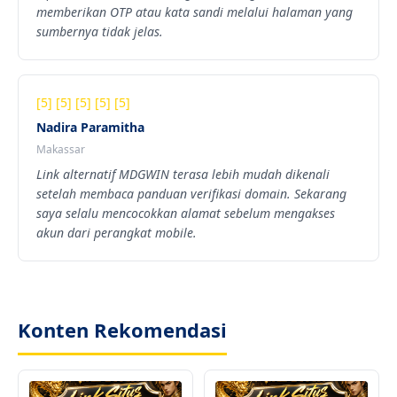
memberikan OTP atau kata sandi melalui halaman yang
sumbernya tidak jelas.
[5] [5] [5] [5] [5]
Nadira Paramitha
Makassar
Link alternatif MDGWIN terasa lebih mudah dikenali
setelah membaca panduan verifikasi domain. Sekarang
saya selalu mencocokkan alamat sebelum mengakses
akun dari perangkat mobile.
Konten Rekomendasi