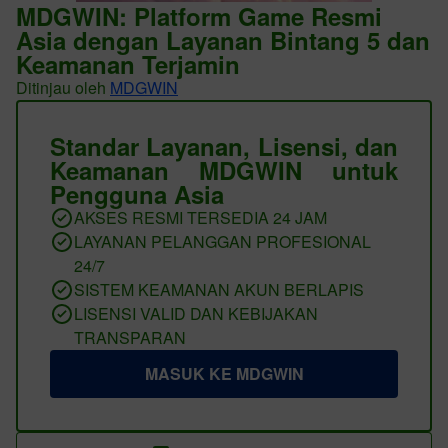
MDGWIN: Platform Game Resmi
Asia dengan Layanan Bintang 5 dan
Keamanan Terjamin
Ditinjau oleh
MDGWIN
Standar Layanan, Lisensi, dan
Keamanan MDGWIN untuk
Pengguna Asia
AKSES RESMI TERSEDIA 24 JAM
LAYANAN PELANGGAN PROFESIONAL
24/7
SISTEM KEAMANAN AKUN BERLAPIS
LISENSI VALID DAN KEBIJAKAN
TRANSPARAN
MASUK KE MDGWIN