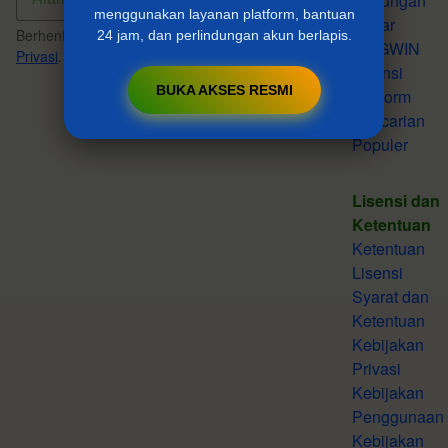
Dukungan
menggunakan layanan platform, bantuan
Kabar
Berhenti berlangganan kapan saja.
Kebijakan
24 jam, dan perlindungan akun berlapis.
MDGWIN
Privasi
.
Lisensi
BUKA AKSES RESMI
Platform
Pencarian
Populer
Lisensi dan
Ketentuan
Ketentuan
Lisensi
Syarat dan
Ketentuan
Kebijakan
Privasi
Kebijakan
Penggunaan
Kebijakan