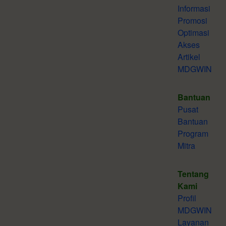
Informasi
Promosi
Optimasi
Akses
Artikel
MDGWIN
Bantuan
Pusat
Bantuan
Program
Mitra
Tentang
Kami
Profil
MDGWIN
Layanan