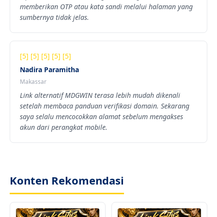
memberikan OTP atau kata sandi melalui halaman yang
sumbernya tidak jelas.
[5] [5] [5] [5] [5]
Nadira Paramitha
Makassar
Link alternatif MDGWIN terasa lebih mudah dikenali
setelah membaca panduan verifikasi domain. Sekarang
saya selalu mencocokkan alamat sebelum mengakses
akun dari perangkat mobile.
Konten Rekomendasi