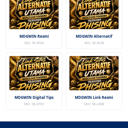
MDGWIN Resmi
MDGWIN Alternatif
SKU: 5K-RS05
SKU: 5K-AL06
MDGWIN Digital Tips
MDGWIN Link Resmi
SKU: 5K-DT07
SKU: 5K-LR08