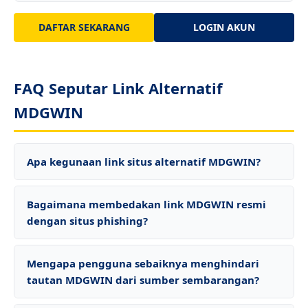
DAFTAR SEKARANG
LOGIN AKUN
FAQ Seputar Link Alternatif
MDGWIN
Apa kegunaan link situs alternatif MDGWIN?
Bagaimana membedakan link MDGWIN resmi
dengan situs phishing?
Mengapa pengguna sebaiknya menghindari
tautan MDGWIN dari sumber sembarangan?