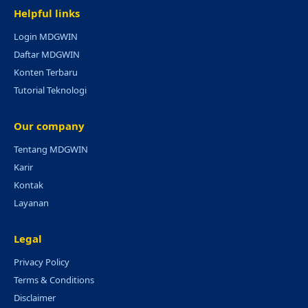
Helpful links
Login MDGWIN
Daftar MDGWIN
Konten Terbaru
Tutorial Teknologi
Our company
Tentang MDGWIN
Karir
Kontak
Layanan
Legal
Privacy Policy
Terms & Conditions
Disclaimer