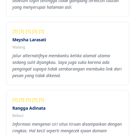
sebelum login sehingga tidak gampang terkecoh tautan
yang menyerupai halaman asli.
[5] [5] [5] [5] [5]
Meysha Larasati
Malang
Jalur alternatifnya membantu ketika alamat utama
sedang sulit dijangkau. Saya juga suka karena ada
pengingat supaya tidak sembarangan membuka link dari
pesan yang tidak dikenal.
[5] [5] [5] [5] [5]
Rangga Adinata
Bekasi
Informasi mengenai ciri situs tiruan disampaikan dengan
ringkas. Hal kecil seperti mengecek ejaan domain