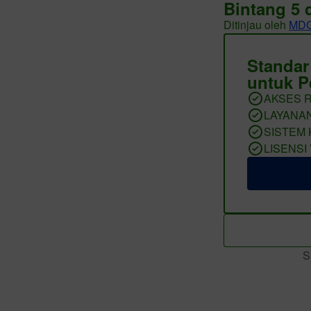
Bintang 5
Ditinjau oleh
MD
Standa
untuk P
AKSES R
LAYANA
SISTEM
LISENSI
S