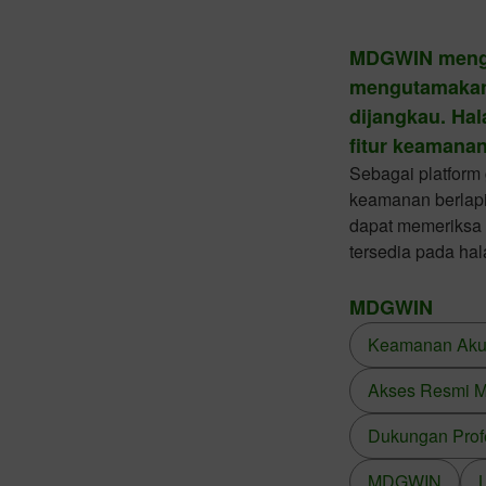
MDGWIN mengha
mengutamakan 
dijangkau. Ha
fitur keamana
Sebagai platform
keamanan berlapi
dapat memeriksa 
tersedia pada hal
MDGWIN
Keamanan Ak
Akses Resmi
Dukungan Prof
MDGWIN