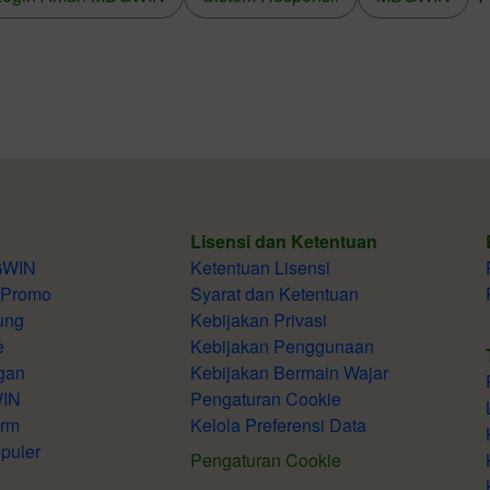
Lisensi dan Ketentuan
GWIN
Ketentuan Lisensi
 Promo
Syarat dan Ketentuan
ung
Kebijakan Privasi
e
Kebijakan Penggunaan
gan
Kebijakan Bermain Wajar
IN
Pengaturan Cookie
orm
Kelola Preferensi Data
puler
Pengaturan Cookie