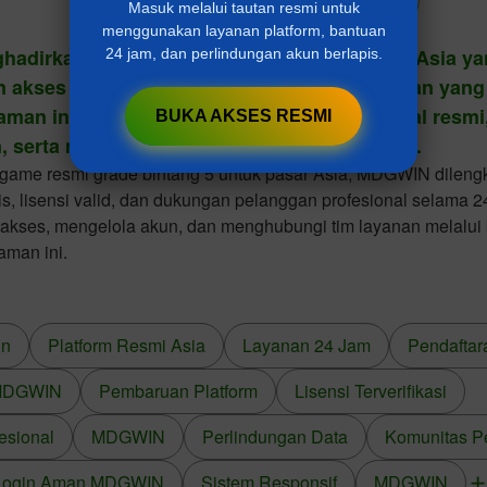
Masuk melalui tautan resmi untuk
menggunakan layanan platform, bantuan
dirkan ruang game digital bagi pengguna Asia ya
24 jam, dan perlindungan akun berlapis.
akses resmi, perlindungan akun, dan layanan yan
laman ini membantu pembaca mengenali kanal resm
BUKA AKSES RESMI
n, serta menemukan bantuan saat dibutuhkan.
 game resmi grade bintang 5 untuk pasar Asia, MDGWIN dileng
s, lisensi valid, dan dukungan pelanggan profesional selama 
akses, mengelola akun, dan menghubungi tim layanan melalui
aman ini.
un
Platform Resmi Asia
Layanan 24 Jam
Pendaftar
 MDGWIN
Pembaruan Platform
Lisensi Terverifikasi
esional
MDGWIN
Perlindungan Data
Komunitas P
Login Aman MDGWIN
Sistem Responsif
MDGWIN