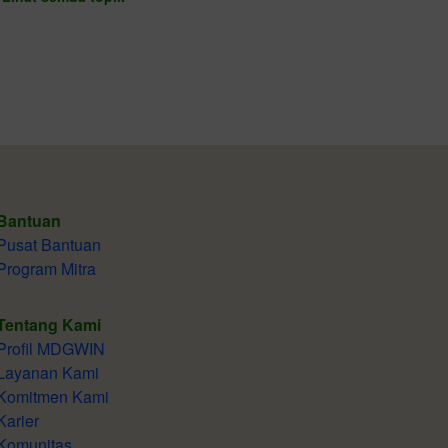
Bantuan
Pusat Bantuan
Program Mitra
Tentang Kami
Profil MDGWIN
Layanan Kami
Komitmen Kami
Karier
Komunitas