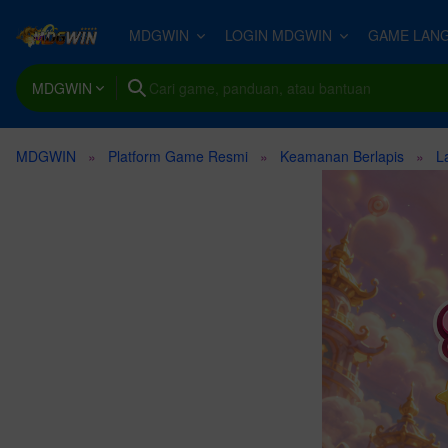
MDGWIN
LOGIN MDGWIN
GAME LAN
Fitur Platform
Semua Kabar 
Jelajahi Semua Game →
Semua Game Langsung →
Pusat Dukungan →
Semua Fitur Keamanan →
Semua Kanal Bant
Perlindungan Tam
Fitur Interaktif →
Akses dan Kompatibil
MDGWIN
Kabar dan Promo
Game Pilihan
Akses via Desktop
Info Platform
Game Live Pilihan
Game Arcade
Informasi Akun
Proteksi Akun
Bantuan Game
Kontrol Sesi
Latar Dinamis
Temukan koleksi permainan terkurasi dengan akses ringkas 
MDGWIN
Platform Game Resmi
Keamanan Berlapis
L
Kategori Game
Akses via Android
Kantor Layanan
Game Instan
Game Bertema Alam
Bantuan Akses
Verifikasi Identitas
Panduan Transaksi
Peringatan Login
Elemen Permainan
Lisensi dan Kebijakan
Akses via iOS
Bisnis dan Lisensi
Game Eksklusif
Game Strategi
Masalah Login
Enkripsi Data
Bantuan Perangkat
Lapisan Verifikasi
Statistik Bergerak
Layanan 24 Jam
Akses Resmi
Hubungi tim layanan profesional kapan pun membutuhkan bant
Mode Layar Penuh
Cakupan Asia
Rilis Terbaru
Pilihan Pemain Wanita
Verifikasi Pengguna
Keamanan Perangkat
Bantuan Akun
Pengaturan Privasi
Efek Antarmuka
Pusat Informasi
Koneksi Stabil
Teknologi Keamanan
Promo Game
Game Teknologi
Panduan Keamanan
Privasi Pengguna
Bantuan Wilayah
Lapisan Informasi
Lisensi Terverifikasi
Dokumen Kebijakan
Turnamen Harian
Komunitas Pemain
Layanan Ramah
Pola Akses Aman
Bantuan Koneksi
Pratinjau Game
Kenali informasi lisensi, kebijakan penggunaan, dan kanal 
Komunitas Asia
Statistik Permainan
Pilihan Pemain Pria
Respons Cepat
Bantuan Keamanan
Transisi Halus
Pembaruan Sistem
Tampilan Responsif
Game Jelajah
Bantuan Teknis
Bantuan Antarmuka
Panel Skor
Panduan Pengguna