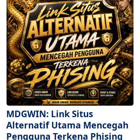
MDGWIN: Link Situs
Alternatif Utama Mencegah
Pengguna Terkena Phising