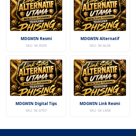
MDGWIN Resmi
MDGWIN Alternatif
SKU: 5K-RS05
SKU: 5K-AL06
MDGWIN Digital Tips
MDGWIN Link Resmi
SKU: 5K-DT07
SKU: 5K-LR08