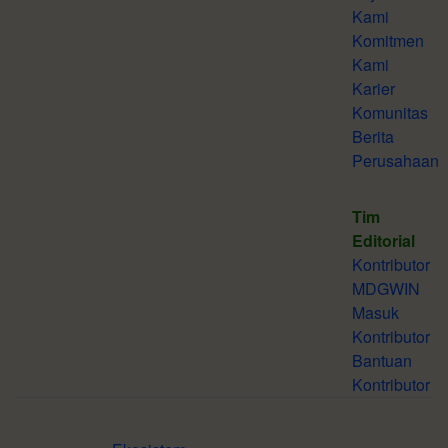
Kami
Komitmen
Kami
Karier
Komunitas
Berita
Perusahaan
Tim
Editorial
Kontributor
MDGWIN
Masuk
Kontributor
Bantuan
Kontributor