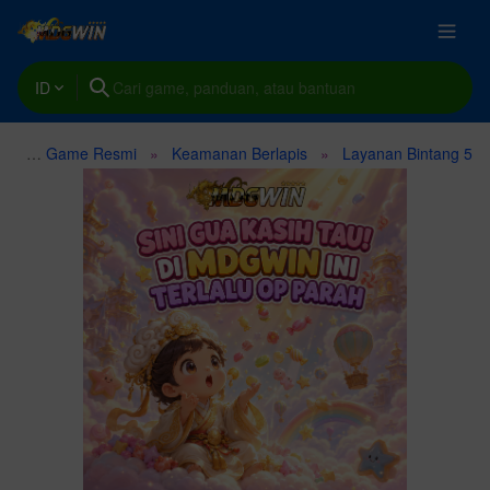
ID
Platform Game Resmi
Keamanan Berlapis
Layanan Bintang 5