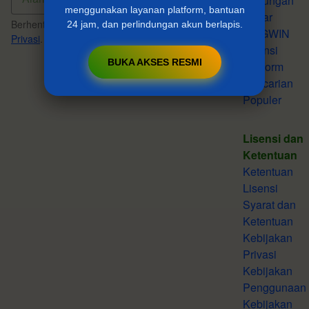
Dukungan
menggunakan layanan platform, bantuan
Kabar
Berhenti berlangganan kapan saja.
Kebijakan
24 jam, dan perlindungan akun berlapis.
MDGWIN
Privasi
.
Lisensi
BUKA AKSES RESMI
Platform
Pencarian
Populer
Lisensi dan
Ketentuan
Ketentuan
Lisensi
Syarat dan
Ketentuan
Kebijakan
Privasi
Kebijakan
Penggunaan
Kebijakan