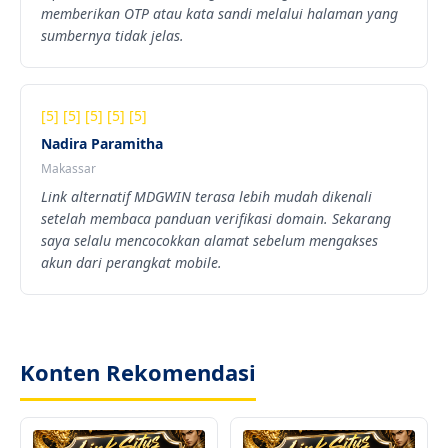
memberikan OTP atau kata sandi melalui halaman yang
sumbernya tidak jelas.
[5] [5] [5] [5] [5]
Nadira Paramitha
Makassar
Link alternatif MDGWIN terasa lebih mudah dikenali
setelah membaca panduan verifikasi domain. Sekarang
saya selalu mencocokkan alamat sebelum mengakses
akun dari perangkat mobile.
Konten Rekomendasi