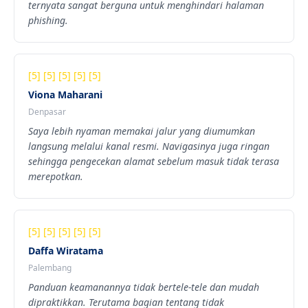
ternyata sangat berguna untuk menghindari halaman
phishing.
[5] [5] [5] [5] [5]
Viona Maharani
Denpasar
Saya lebih nyaman memakai jalur yang diumumkan
langsung melalui kanal resmi. Navigasinya juga ringan
sehingga pengecekan alamat sebelum masuk tidak terasa
merepotkan.
[5] [5] [5] [5] [5]
Daffa Wiratama
Palembang
Panduan keamanannya tidak bertele-tele dan mudah
dipraktikkan. Terutama bagian tentang tidak