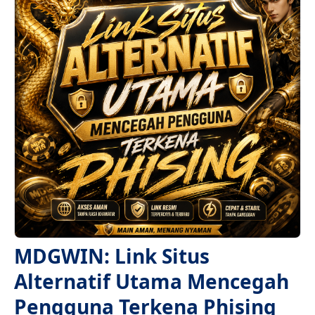
MDGWIN: Link Situs
Alternatif Utama Mencegah
Pengguna Terkena Phising