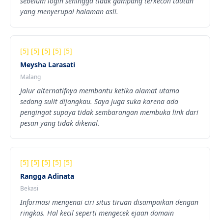
sebelum login sehingga tidak gampang terkecoh tautan
yang menyerupai halaman asli.
[5] [5] [5] [5] [5]
Meysha Larasati
Malang
Jalur alternatifnya membantu ketika alamat utama
sedang sulit dijangkau. Saya juga suka karena ada
pengingat supaya tidak sembarangan membuka link dari
pesan yang tidak dikenal.
[5] [5] [5] [5] [5]
Rangga Adinata
Bekasi
Informasi mengenai ciri situs tiruan disampaikan dengan
ringkas. Hal kecil seperti mengecek ejaan domain