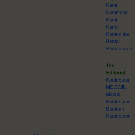
Kami
Komitmen
Kami
Karier
Komunitas
Berita
Perusahaan
Tim
Editorial
Kontributor
MDGWIN
Masuk
Kontributor
Bantuan
Kontributor