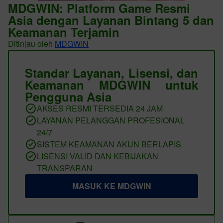
MDGWIN: Platform Game Resmi
Asia dengan Layanan Bintang 5 dan
Keamanan Terjamin
Ditinjau oleh
MDGWIN
Standar Layanan, Lisensi, dan
Keamanan MDGWIN untuk
Pengguna Asia
AKSES RESMI TERSEDIA 24 JAM
LAYANAN PELANGGAN PROFESIONAL
24/7
SISTEM KEAMANAN AKUN BERLAPIS
LISENSI VALID DAN KEBIJAKAN
TRANSPARAN
MASUK KE MDGWIN