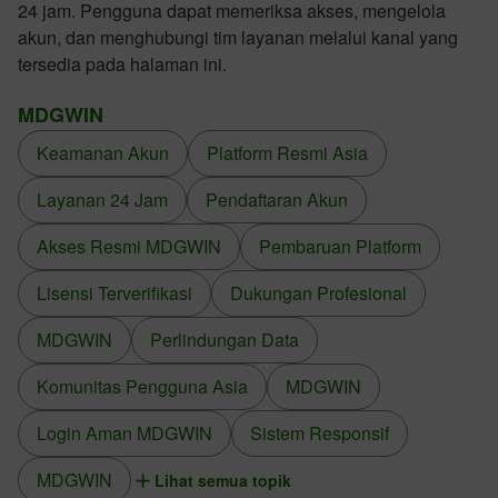
24 jam. Pengguna dapat memeriksa akses, mengelola
akun, dan menghubungi tim layanan melalui kanal yang
tersedia pada halaman ini.
MDGWIN
Keamanan Akun
Platform Resmi Asia
Layanan 24 Jam
Pendaftaran Akun
Akses Resmi MDGWIN
Pembaruan Platform
Lisensi Terverifikasi
Dukungan Profesional
MDGWIN
Perlindungan Data
Komunitas Pengguna Asia
MDGWIN
Login Aman MDGWIN
Sistem Responsif
MDGWIN
Lihat semua topik