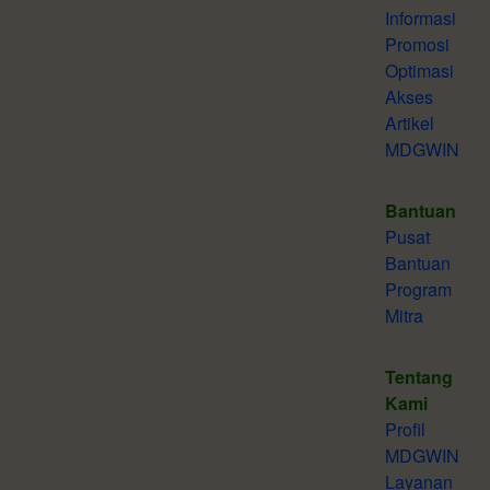
Informasi
Promosi
Optimasi
Akses
Artikel
MDGWIN
Bantuan
Pusat
Bantuan
Program
Mitra
Tentang
Kami
Profil
MDGWIN
Layanan