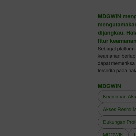
MDGWIN mengha
mengutamakan 
dijangkau. Ha
fitur keamana
Sebagai platform
keamanan berlapi
dapat memeriksa 
tersedia pada hal
MDGWIN
Keamanan Ak
Akses Resmi
Dukungan Prof
MDGWIN