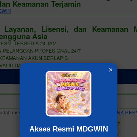
 dan Keamanan Terjamin
GWIN
r Layanan, Lisensi, dan Keamanan
engguna Asia
ESMI TERSEDIA 24 JAM
N PELANGGAN PROFESIONAL 24/7
 KEAMANAN AKUN BERLAPIS
 VALID DAN KEBIJAKAN TRANSPARAN
×
MASUK KE MDGWIN
Simpan halaman
udah memiliki akun terverifikasi?
MASUK MELALUI LINK RES
Akses Resmi MDGWIN