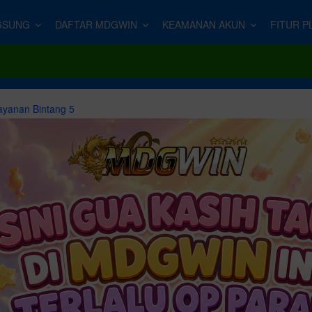
GSUNG
DAFTAR MDGWIN
KEAMANAN AKUN
FITUR 
MDGWIN →
Kabar yang Banyak Dicari
uan →
bahan →
itas
Pencarian Game Populer
Bantuan yang Sering Dicari
Pencarian Game Populer
Akses dan Kompatibilitas
Topik Keamana
Berita MDGWIN
Login MDGWIN
Status Layanan
Game Cepat
Sistem Android
Keamanan Akun
Keamanan Log
Dukungan 
dan tampilan yang mudah dipahami.
Kelola akses, verifikasi pe
ayanan Bintang 5
Komunitas Pemain
Pusat Informasi
Panduan Akun
Arena Real-Time
Sistem iOS
Cek Link Resm
MDGWIN
Tim layanan te
Promo Terbaru
Panduan Pemula
Pemulihan Akses
Putaran Otomatis
Browser Modern
Perlindungan 
untuk membant
keamanan, dan
uan terkait akun atau platform.
Panduan Harian
Demo Antarmuka
Kontak Resmi
Mode Vertikal
Mode Privat
Deteksi Akses 
platform.
Tips Bermain
Pilihan Mingguan
Kebijakan Privasi
Panduan Singkat
Perangkat Tepercaya
Kontrol Akun
Akses Multi-Perangkat
Layanan Video
Game Meja
Validasi Lisensi
Turnamen Asia
Lisensi Valid
resmi MDGWIN secara transparan.
Gunakan platform melalui ponse
Selamat Datang
Game Petualangan
Perlindungan Data
Mode Aman
Riwayat Sesi
Cerita Pengguna
Game Bertema Asia
Pembaruan Sistem
Game Santai
Pusat Keaman