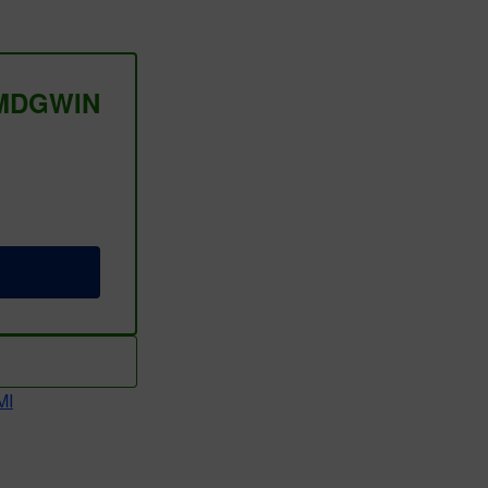
 MDGWIN
MI