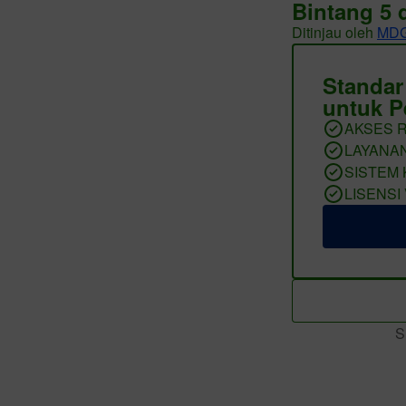
Bintang 5
Ditinjau oleh
MD
Standa
untuk P
AKSES R
LAYANA
SISTEM
LISENSI
S