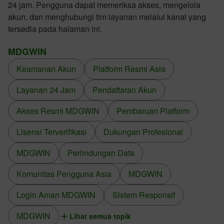
24 jam. Pengguna dapat memeriksa akses, mengelola
akun, dan menghubungi tim layanan melalui kanal yang
tersedia pada halaman ini.
MDGWIN
Keamanan Akun
Platform Resmi Asia
Layanan 24 Jam
Pendaftaran Akun
Akses Resmi MDGWIN
Pembaruan Platform
Lisensi Terverifikasi
Dukungan Profesional
MDGWIN
Perlindungan Data
Komunitas Pengguna Asia
MDGWIN
Login Aman MDGWIN
Sistem Responsif
MDGWIN
Lihat semua topik