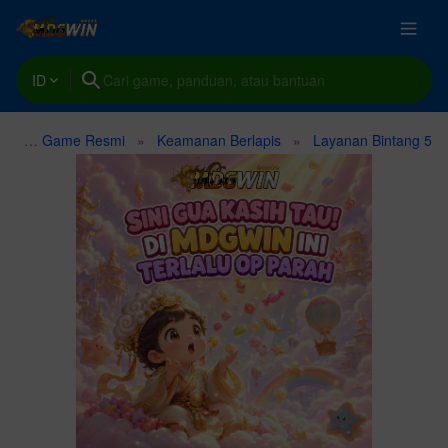
ID
Platform Game Resmi
Keamanan Berlapis
Layanan Bintang 5