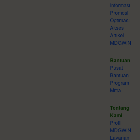
Informasi
Promosi
Optimasi
Akses
Artikel
MDGWIN
Bantuan
Pusat
Bantuan
Program
Mitra
Tentang
Kami
Profil
MDGWIN
Layanan