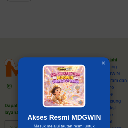
Jelajahi
×
Tentang
MDGWIN
Program dan
Promo
Game
Langsung
Dapatkan informasi keamanan, pembaruan
Koleksi
layanan, dan kabar MDGWIN terbaru.
Game
Akses Resmi MDGWIN
Pusat
Masuk melalui tautan resmi untuk