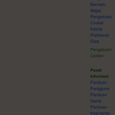
Bermain
Wajar
Pengaturan
Cookie
Kelola
Preferensi
Data
Pengaturan
Cookie
Pusat
Informasi
Panduan
Pengguna
Panduan
Game
Panduan
Keamanan