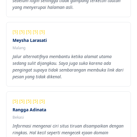
sebelum login sehingga tidak gampang terkecoh tautan
yang menyerupai halaman asli.
[5] [5] [5] [5] [5]
Meysha Larasati
Malang
Jalur alternatifnya membantu ketika alamat utama
sedang sulit dijangkau. Saya juga suka karena ada
pengingat supaya tidak sembarangan membuka link dari
pesan yang tidak dikenal.
[5] [5] [5] [5] [5]
Rangga Adinata
Bekasi
Informasi mengenai ciri situs tiruan disampaikan dengan
ringkas. Hal kecil seperti mengecek ejaan domain