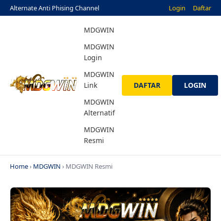
Alternate Anti Phising Channel
Login
Daftar
MDGWIN
MDGWIN
Login
MDGWIN
Link
DAFTAR
LOGIN
MDGWIN
Alternatif
MDGWIN
Resmi
Home
›
MDGWIN
›
MDGWIN Resmi