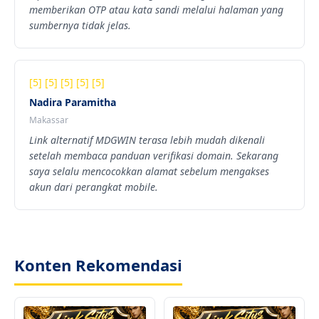
memberikan OTP atau kata sandi melalui halaman yang
sumbernya tidak jelas.
[5] [5] [5] [5] [5]
Nadira Paramitha
Makassar
Link alternatif MDGWIN terasa lebih mudah dikenali
setelah membaca panduan verifikasi domain. Sekarang
saya selalu mencocokkan alamat sebelum mengakses
akun dari perangkat mobile.
Konten Rekomendasi