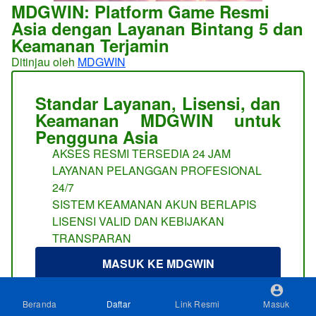
MDGWIN: Platform Game Resmi
Asia dengan Layanan Bintang 5 dan
Keamanan Terjamin
Ditinjau oleh
MDGWIN
Standar Layanan, Lisensi, dan
Keamanan MDGWIN untuk
Pengguna Asia
AKSES RESMI TERSEDIA 24 JAM
LAYANAN PELANGGAN PROFESIONAL
24/7
SISTEM KEAMANAN AKUN BERLAPIS
LISENSI VALID DAN KEBIJAKAN
TRANSPARAN
MASUK KE MDGWIN
Beranda
Daftar
Link Resmi
Masuk