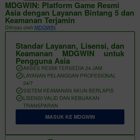
MDGWIN: Platform Game Resmi
Asia dengan Layanan Bintang 5 dan
Keamanan Terjamin
Ditinjau oleh
MDGWIN
Standar Layanan, Lisensi, dan
Keamanan MDGWIN untuk
Pengguna Asia
AKSES RESMI TERSEDIA 24 JAM
LAYANAN PELANGGAN PROFESIONAL
24/7
SISTEM KEAMANAN AKUN BERLAPIS
LISENSI VALID DAN KEBIJAKAN
TRANSPARAN
MASUK KE MDGWIN