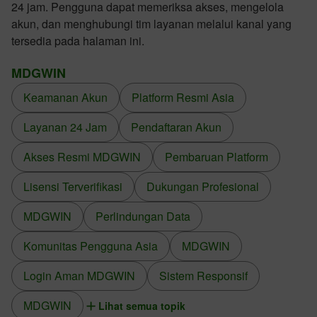
24 jam. Pengguna dapat memeriksa akses, mengelola
akun, dan menghubungi tim layanan melalui kanal yang
tersedia pada halaman ini.
MDGWIN
Keamanan Akun
Platform Resmi Asia
Layanan 24 Jam
Pendaftaran Akun
Akses Resmi MDGWIN
Pembaruan Platform
Lisensi Terverifikasi
Dukungan Profesional
MDGWIN
Perlindungan Data
Komunitas Pengguna Asia
MDGWIN
Login Aman MDGWIN
Sistem Responsif
MDGWIN
Lihat semua topik