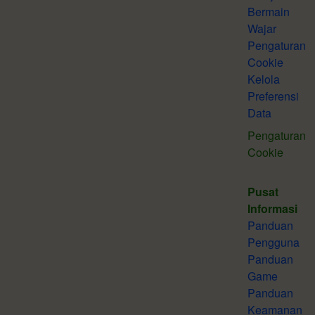
Bermain
Wajar
Pengaturan
Cookie
Kelola
Preferensi
Data
Pengaturan
Cookie
Pusat
Informasi
Panduan
Pengguna
Panduan
Game
Panduan
Keamanan