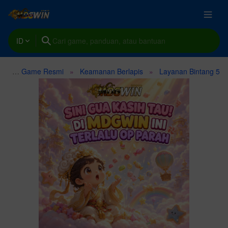
ID
Platform Game Resmi
Keamanan Berlapis
Layanan Bintang 5