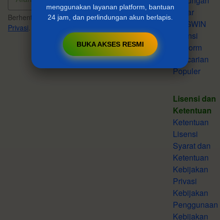
Dukungan
menggunakan layanan platform, bantuan
Kabar
Berhenti berlangganan kapan saja.
Kebijakan
24 jam, dan perlindungan akun berlapis.
MDGWIN
Privasi
.
Lisensi
BUKA AKSES RESMI
Platform
Pencarian
Populer
Lisensi dan
Ketentuan
Ketentuan
Lisensi
Syarat dan
Ketentuan
Kebijakan
Privasi
Kebijakan
Penggunaan
Kebijakan