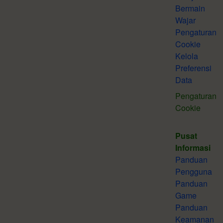
Bermain
Wajar
Pengaturan
Cookie
Kelola
Preferensi
Data
Pengaturan
Cookie
Pusat
Informasi
Panduan
Pengguna
Panduan
Game
Panduan
Keamanan