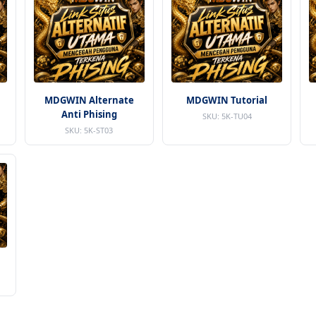
MDGWIN Alternate
MDGWIN Tutorial
Anti Phising
SKU: 5K-TU04
SKU: 5K-ST03