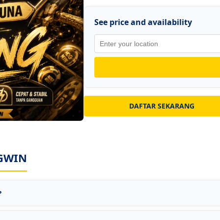
See price and availability
DAFTAR SEKARANG
DGWIN
?