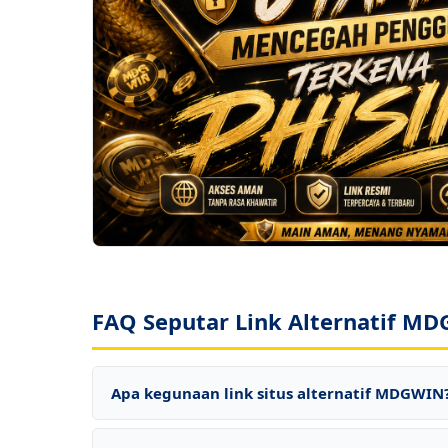
FAQ Seputar Link Alternatif M
Apa kegunaan link situs alternatif MDGWIN