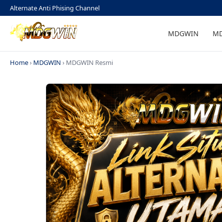
Alternate Anti Phising Channel
MDGWIN
MD
Home
›
MDGWIN
›
MDGWIN Resmi