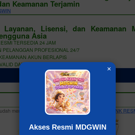
 dan Keamanan Terjamin
GWIN
r Layanan, Lisensi, dan Keamanan
engguna Asia
ESMI TERSEDIA 24 JAM
N PELANGGAN PROFESIONAL 24/7
 KEAMANAN AKUN BERLAPIS
 VALID DAN KEBIJAKAN TRANSPARAN
×
MASUK KE MDGWIN
Simpan halaman
udah memiliki akun terverifikasi?
MASUK MELALUI LINK RES
Akses Resmi MDGWIN