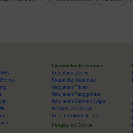
Lisensi dan Ketentuan
GWIN
Ketentuan Lisensi
 Promo
Syarat dan Ketentuan
ung
Kebijakan Privasi
e
Kebijakan Penggunaan
gan
Kebijakan Bermain Wajar
IN
Pengaturan Cookie
orm
Kelola Preferensi Data
puler
Pengaturan Cookie