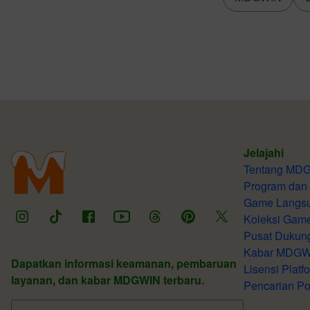
Jelajahi
Tentang MD
Program dan
Game Langs
Koleksi Gam
Pusat Dukun
Kabar MDGW
Dapatkan informasi keamanan, pembaruan
Lisensi Platf
layanan, dan kabar MDGWIN terbaru.
Pencarian Po