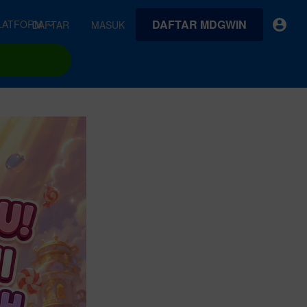
DAFTAR MDGWIN
PLATFORM
DAFTAR
MASUK
n Populer
in
Profesional
Standar Keamanan
rangkat, dan perlindungan akun dari satu pusat keamanan.
i
MDGWIN
rsedia 24 jam
Perlindungan berlapis
Data
u akses, akun,
membantu pengguna
 informasi
mengendalikan akses dan
Asing
menjaga data akun tetap
terlindungi.
l, tablet, atau desktop dengan navigasi yang konsisten.
an