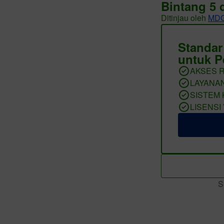
Bintang 5
Ditinjau oleh
MD
Standa
untuk P
AKSES R
LAYANA
SISTEM
LISENSI
S