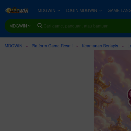
MDGWIN
LOGIN MDGWIN
GAME LAN
Fitur Platform
Semua Kabar 
Jelajahi Semua Game →
Semua Game Langsung →
Pusat Dukungan →
Semua Fitur Keamanan →
Semua Kanal Bant
Perlindungan Tam
Fitur Interaktif →
Akses dan Kompatibil
MDGWIN
Kabar dan Promo
Game Pilihan
Akses via Desktop
Info Platform
Game Live Pilihan
Game Arcade
Informasi Akun
Proteksi Akun
Bantuan Game
Kontrol Sesi
Latar Dinamis
Temukan koleksi permainan terkurasi dengan akses ringkas 
MDGWIN
Platform Game Resmi
Keamanan Berlapis
L
Kategori Game
Akses via Android
Kantor Layanan
Game Instan
Game Bertema Alam
Bantuan Akses
Verifikasi Identitas
Panduan Transaksi
Peringatan Login
Elemen Permainan
Lisensi dan Kebijakan
Akses via iOS
Bisnis dan Lisensi
Game Eksklusif
Game Strategi
Masalah Login
Enkripsi Data
Bantuan Perangkat
Lapisan Verifikasi
Statistik Bergerak
Layanan 24 Jam
Akses Resmi
Hubungi tim layanan profesional kapan pun membutuhkan bant
Mode Layar Penuh
Cakupan Asia
Rilis Terbaru
Pilihan Pemain Wanita
Verifikasi Pengguna
Keamanan Perangkat
Bantuan Akun
Pengaturan Privasi
Efek Antarmuka
Pusat Informasi
Koneksi Stabil
Teknologi Keamanan
Promo Game
Game Teknologi
Panduan Keamanan
Privasi Pengguna
Bantuan Wilayah
Lapisan Informasi
Lisensi Terverifikasi
Dokumen Kebijakan
Turnamen Harian
Komunitas Pemain
Layanan Ramah
Pola Akses Aman
Bantuan Koneksi
Pratinjau Game
Kenali informasi lisensi, kebijakan penggunaan, dan kanal 
Komunitas Asia
Statistik Permainan
Pilihan Pemain Pria
Respons Cepat
Bantuan Keamanan
Transisi Halus
Pembaruan Sistem
Tampilan Responsif
Game Jelajah
Bantuan Teknis
Bantuan Antarmuka
Panel Skor
Panduan Pengguna