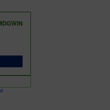
 MDGWIN
MI