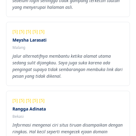
sebelum login sehingga tidak gampang terkecoh tautan
yang menyerupai halaman asli.
[5] [5] [5] [5] [5]
Meysha Larasati
Malang
Jalur alternatifnya membantu ketika alamat utama
sedang sulit dijangkau. Saya juga suka karena ada
pengingat supaya tidak sembarangan membuka link dari
pesan yang tidak dikenal.
[5] [5] [5] [5] [5]
Rangga Adinata
Bekasi
Informasi mengenai ciri situs tiruan disampaikan dengan
ringkas. Hal kecil seperti mengecek ejaan domain