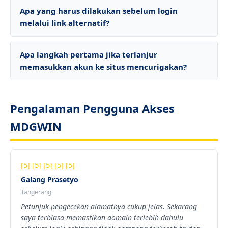
Apa yang harus dilakukan sebelum login
melalui link alternatif?
Apa langkah pertama jika terlanjur
memasukkan akun ke situs mencurigakan?
Pengalaman Pengguna Akses
MDGWIN
[5] [5] [5] [5] [5]
Galang Prasetyo
Tangerang
Petunjuk pengecekan alamatnya cukup jelas. Sekarang
saya terbiasa memastikan domain terlebih dahulu