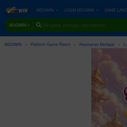
MDGWIN
LOGIN MDGWIN
GAME LAN
Fitur Platform
Semua Kabar 
Jelajahi Semua Game →
Semua Game Langsung →
Pusat Dukungan →
Semua Fitur Keamanan →
Semua Kanal Bant
Perlindungan Tam
Fitur Interaktif →
Akses dan Kompatibil
MDGWIN
Kabar dan Promo
Game Pilihan
Akses via Desktop
Info Platform
Game Live Pilihan
Game Arcade
Informasi Akun
Proteksi Akun
Bantuan Game
Kontrol Sesi
Latar Dinamis
Temukan koleksi permainan terkurasi dengan akses ringkas 
MDGWIN
Platform Game Resmi
Keamanan Berlapis
L
Kategori Game
Akses via Android
Kantor Layanan
Game Instan
Game Bertema Alam
Bantuan Akses
Verifikasi Identitas
Panduan Transaksi
Peringatan Login
Elemen Permainan
Lisensi dan Kebijakan
Akses via iOS
Bisnis dan Lisensi
Game Eksklusif
Game Strategi
Masalah Login
Enkripsi Data
Bantuan Perangkat
Lapisan Verifikasi
Statistik Bergerak
Layanan 24 Jam
Akses Resmi
Hubungi tim layanan profesional kapan pun membutuhkan bant
Mode Layar Penuh
Cakupan Asia
Rilis Terbaru
Pilihan Pemain Wanita
Verifikasi Pengguna
Keamanan Perangkat
Bantuan Akun
Pengaturan Privasi
Efek Antarmuka
Pusat Informasi
Koneksi Stabil
Teknologi Keamanan
Promo Game
Game Teknologi
Panduan Keamanan
Privasi Pengguna
Bantuan Wilayah
Lapisan Informasi
Lisensi Terverifikasi
Dokumen Kebijakan
Turnamen Harian
Komunitas Pemain
Layanan Ramah
Pola Akses Aman
Bantuan Koneksi
Pratinjau Game
Kenali informasi lisensi, kebijakan penggunaan, dan kanal 
Komunitas Asia
Statistik Permainan
Pilihan Pemain Pria
Respons Cepat
Bantuan Keamanan
Transisi Halus
Pembaruan Sistem
Tampilan Responsif
Game Jelajah
Bantuan Teknis
Bantuan Antarmuka
Panel Skor
Panduan Pengguna