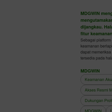
MDGWIN mengha
mengutamakan 
dijangkau. Ha
fitur keamana
Sebagai platform
keamanan berlapi
dapat memeriksa 
tersedia pada hal
MDGWIN
Keamanan Ak
Akses Resmi
Dukungan Prof
MDGWIN