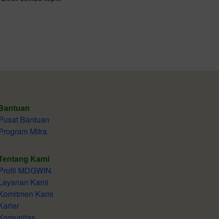
Bantuan
Pusat Bantuan
Program Mitra
Tentang Kami
Profil MDGWIN
Layanan Kami
Komitmen Kami
Karier
Komunitas