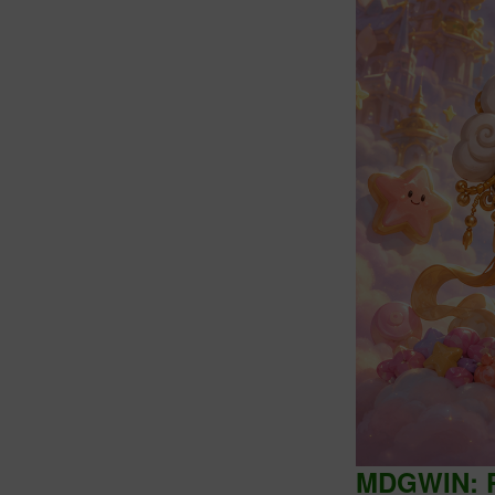
Pelajari langkah pendaftaran, login aman, pengaturan akun
Mulai Percakapan
MDGWIN: P