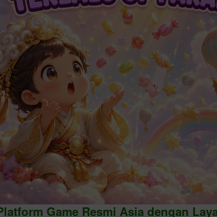
, dan cara menghubungi dukungan.
latform Game Resmi Asia dengan Lay