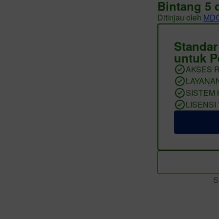
Bintang 5
Ditinjau oleh
MD
Standa
untuk P
AKSES R
LAYANA
SISTEM
LISENSI
S