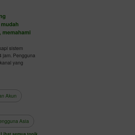
ng
g mudah
i, memahami
kapi sistem
24 jam. Pengguna
 kanal yang
an Akun
engguna Asia
Lihat semua topik