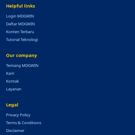
Helpful links
Login MDGWIN
Daftar MDGWIN
Konten Terbaru
Tutorial Teknologi
Our company
Tentang MDGWIN
Karir
Kontak
Layanan
Legal
Privacy Policy
Terms & Conditions
Disclaimer