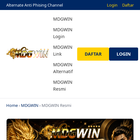
Alternate Anti Phising Channel
Login
Daftar
MDGWIN
MDGWIN
Login
MDGWIN
Link
DAFTAR
LOGIN
MDGWIN
Alternatif
MDGWIN
Resmi
Home
›
MDGWIN
›
MDGWIN Resmi