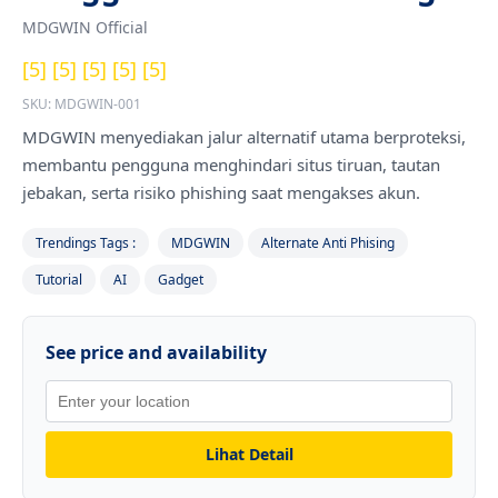
MDGWIN Official
[5] [5] [5] [5] [5]
SKU: MDGWIN-001
MDGWIN menyediakan jalur alternatif utama berproteksi,
membantu pengguna menghindari situs tiruan, tautan
jebakan, serta risiko phishing saat mengakses akun.
Trendings Tags :
MDGWIN
Alternate Anti Phising
Tutorial
AI
Gadget
See price and availability
Lihat Detail