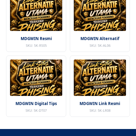
MDGWIN Resmi
MDGWIN Alternatif
SKU: 5K-RS05
SKU: 5K-AL06
MDGWIN Digital Tips
MDGWIN Link Resmi
SKU: 5K-DT07
SKU: 5K-LR08