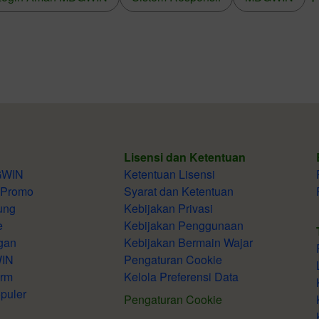
Lisensi dan Ketentuan
GWIN
Ketentuan Lisensi
 Promo
Syarat dan Ketentuan
ung
Kebijakan Privasi
e
Kebijakan Penggunaan
gan
Kebijakan Bermain Wajar
IN
Pengaturan Cookie
orm
Kelola Preferensi Data
puler
Pengaturan Cookie