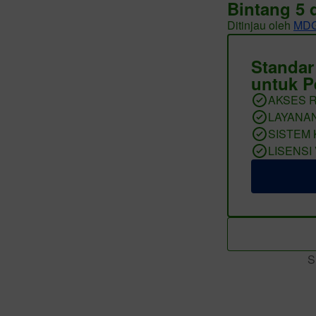
Bintang 5
Ditinjau oleh
MD
Standa
untuk P
AKSES R
LAYANA
SISTEM
LISENSI
S