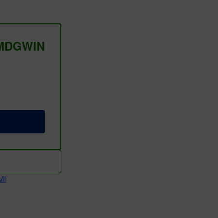
 MDGWIN
MI