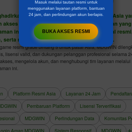
Masuk melalui tautan resmi untuk
menggunakan layanan platform, bantuan
dirkan ruang game digital bagi pengguna Asia ya
24 jam, dan perlindungan akun berlapis.
akses resmi, perlindungan akun, dan layanan yan
laman ini membantu pembaca mengenali kanal resm
BUKA AKSES RESMI
n, serta menemukan bantuan saat dibutuhkan.
 game resmi grade bintang 5 untuk pasar Asia, MDGWIN dileng
s, lisensi valid, dan dukungan pelanggan profesional selama 
akses, mengelola akun, dan menghubungi tim layanan melalui
aman ini.
un
Platform Resmi Asia
Layanan 24 Jam
Pendaftar
 MDGWIN
Pembaruan Platform
Lisensi Terverifikasi
esional
MDGWIN
Perlindungan Data
Komunitas P
Login Aman MDGWIN
Sistem Responsif
MDGWIN