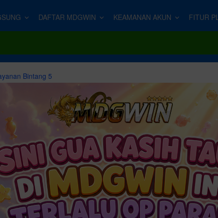
GSUNG
DAFTAR MDGWIN
KEAMANAN AKUN
FITUR 
MDGWIN →
Kabar yang Banyak Dicari
uan →
bahan →
itas
Pencarian Game Populer
Bantuan yang Sering Dicari
Pencarian Game Populer
Akses dan Kompatibilitas
Topik Keamana
Berita MDGWIN
Login MDGWIN
Status Layanan
Game Cepat
Sistem Android
Keamanan Akun
Keamanan Log
Dukungan 
dan tampilan yang mudah dipahami.
Kelola akses, verifikasi pe
ayanan Bintang 5
Komunitas Pemain
Pusat Informasi
Panduan Akun
Arena Real-Time
Sistem iOS
Cek Link Resm
MDGWIN
Tim layanan te
Promo Terbaru
Panduan Pemula
Pemulihan Akses
Putaran Otomatis
Browser Modern
Perlindungan 
untuk membant
keamanan, dan
uan terkait akun atau platform.
Panduan Harian
Demo Antarmuka
Kontak Resmi
Mode Vertikal
Mode Privat
Deteksi Akses 
platform.
Tips Bermain
Pilihan Mingguan
Kebijakan Privasi
Panduan Singkat
Perangkat Tepercaya
Kontrol Akun
Akses Multi-Perangkat
Layanan Video
Game Meja
Validasi Lisensi
Turnamen Asia
Lisensi Valid
resmi MDGWIN secara transparan.
Gunakan platform melalui ponse
Selamat Datang
Game Petualangan
Perlindungan Data
Mode Aman
Riwayat Sesi
Cerita Pengguna
Game Bertema Asia
Pembaruan Sistem
Game Santai
Pusat Keaman