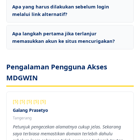
Apa yang harus dilakukan sebelum login
melalui link alternatif?
Apa langkah pertama jika terlanjur
memasukkan akun ke situs mencurigakan?
Pengalaman Pengguna Akses
MDGWIN
[5] [5] [5] [5] [5]
Galang Prasetyo
Tangerang
Petunjuk pengecekan alamatnya cukup jelas. Sekarang
saya terbiasa memastikan domain terlebih dahulu