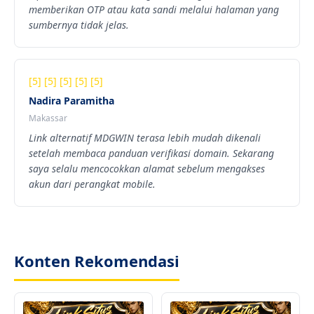
memberikan OTP atau kata sandi melalui halaman yang
sumbernya tidak jelas.
[5] [5] [5] [5] [5]
Nadira Paramitha
Makassar
Link alternatif MDGWIN terasa lebih mudah dikenali
setelah membaca panduan verifikasi domain. Sekarang
saya selalu mencocokkan alamat sebelum mengakses
akun dari perangkat mobile.
Konten Rekomendasi