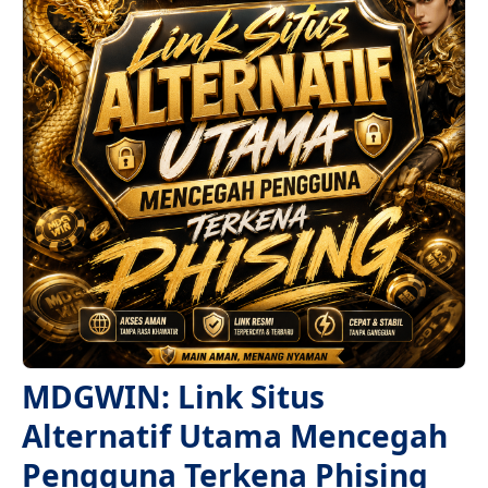
MDGWIN: Link Situs
Alternatif Utama Mencegah
Pengguna Terkena Phising