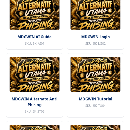
MDGWIN AI Guide
MDGWIN Login
SKU: 5K-AI01
SKU: 5K-LG02
MDGWIN Alternate Anti
MDGWIN Tutorial
Phising
SKU: 5K-TU04
SKU: 5K-ST03