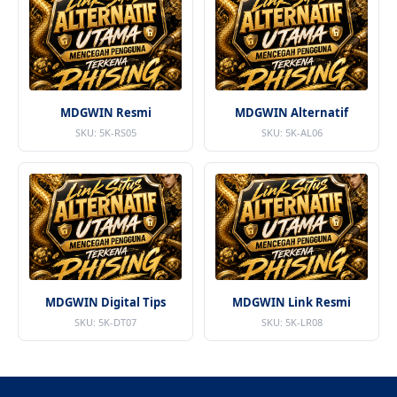
MDGWIN Resmi
MDGWIN Alternatif
SKU: 5K-RS05
SKU: 5K-AL06
MDGWIN Digital Tips
MDGWIN Link Resmi
SKU: 5K-DT07
SKU: 5K-LR08