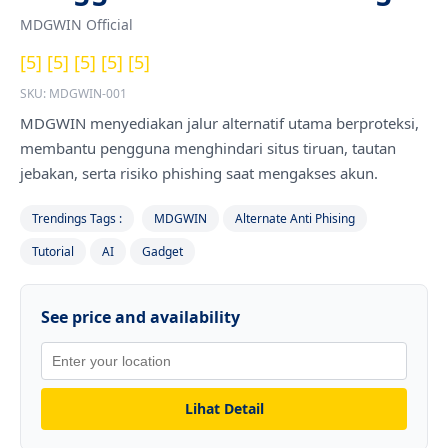
MDGWIN Official
[5] [5] [5] [5] [5]
SKU: MDGWIN-001
MDGWIN menyediakan jalur alternatif utama berproteksi,
membantu pengguna menghindari situs tiruan, tautan
jebakan, serta risiko phishing saat mengakses akun.
Trendings Tags :
MDGWIN
Alternate Anti Phising
Tutorial
AI
Gadget
See price and availability
Lihat Detail