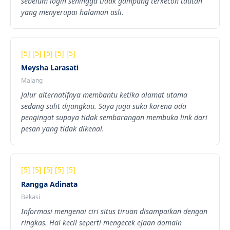
sebelum login sehingga tidak gampang terkecoh tautan
yang menyerupai halaman asli.
[5] [5] [5] [5] [5]
Meysha Larasati
Malang
Jalur alternatifnya membantu ketika alamat utama
sedang sulit dijangkau. Saya juga suka karena ada
pengingat supaya tidak sembarangan membuka link dari
pesan yang tidak dikenal.
[5] [5] [5] [5] [5]
Rangga Adinata
Bekasi
Informasi mengenai ciri situs tiruan disampaikan dengan
ringkas. Hal kecil seperti mengecek ejaan domain