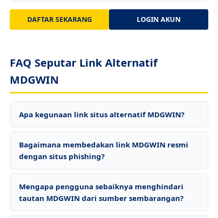
DAFTAR SEKARANG
LOGIN AKUN
FAQ Seputar Link Alternatif
MDGWIN
Apa kegunaan link situs alternatif MDGWIN?
Bagaimana membedakan link MDGWIN resmi
dengan situs phishing?
Mengapa pengguna sebaiknya menghindari
tautan MDGWIN dari sumber sembarangan?