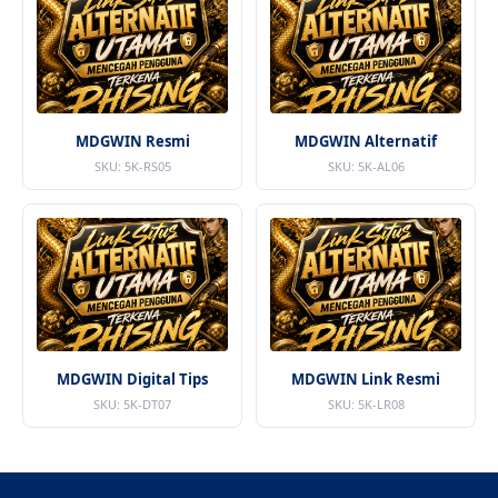
MDGWIN Resmi
MDGWIN Alternatif
SKU: 5K-RS05
SKU: 5K-AL06
MDGWIN Digital Tips
MDGWIN Link Resmi
SKU: 5K-DT07
SKU: 5K-LR08