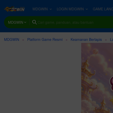
MDGWIN
LOGIN MDGWIN
GAME LAN
Fitur Platform
Semua Kabar 
Jelajahi Semua Game →
Semua Game Langsung →
Pusat Dukungan →
Semua Fitur Keamanan →
Semua Kanal Bant
Perlindungan Tam
Fitur Interaktif →
Akses dan Kompatibil
MDGWIN
Kabar dan Promo
Game Pilihan
Akses via Desktop
Info Platform
Game Live Pilihan
Game Arcade
Informasi Akun
Proteksi Akun
Bantuan Game
Kontrol Sesi
Latar Dinamis
Temukan koleksi permainan terkurasi dengan akses ringkas 
MDGWIN
Platform Game Resmi
Keamanan Berlapis
L
Kategori Game
Akses via Android
Kantor Layanan
Game Instan
Game Bertema Alam
Bantuan Akses
Verifikasi Identitas
Panduan Transaksi
Peringatan Login
Elemen Permainan
Lisensi dan Kebijakan
Akses via iOS
Bisnis dan Lisensi
Game Eksklusif
Game Strategi
Masalah Login
Enkripsi Data
Bantuan Perangkat
Lapisan Verifikasi
Statistik Bergerak
Layanan 24 Jam
Akses Resmi
Hubungi tim layanan profesional kapan pun membutuhkan bant
Mode Layar Penuh
Cakupan Asia
Rilis Terbaru
Pilihan Pemain Wanita
Verifikasi Pengguna
Keamanan Perangkat
Bantuan Akun
Pengaturan Privasi
Efek Antarmuka
Pusat Informasi
Koneksi Stabil
Teknologi Keamanan
Promo Game
Game Teknologi
Panduan Keamanan
Privasi Pengguna
Bantuan Wilayah
Lapisan Informasi
Lisensi Terverifikasi
Dokumen Kebijakan
Turnamen Harian
Komunitas Pemain
Layanan Ramah
Pola Akses Aman
Bantuan Koneksi
Pratinjau Game
Kenali informasi lisensi, kebijakan penggunaan, dan kanal 
Komunitas Asia
Statistik Permainan
Pilihan Pemain Pria
Respons Cepat
Bantuan Keamanan
Transisi Halus
Pembaruan Sistem
Tampilan Responsif
Game Jelajah
Bantuan Teknis
Bantuan Antarmuka
Panel Skor
Panduan Pengguna