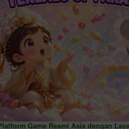
, dan cara menghubungi dukungan.
latform Game Resmi Asia dengan Lay