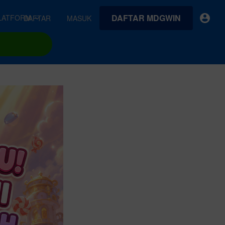
DAFTAR MDGWIN
PLATFORM
DAFTAR
MASUK
n Populer
in
Profesional
Standar Keamanan
rangkat, dan perlindungan akun dari satu pusat keamanan.
i
MDGWIN
rsedia 24 jam
Perlindungan berlapis
Data
u akses, akun,
membantu pengguna
 informasi
mengendalikan akses dan
Asing
menjaga data akun tetap
terlindungi.
l, tablet, atau desktop dengan navigasi yang konsisten.
an