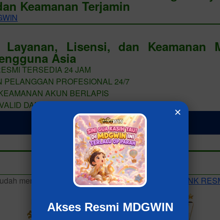
 dan Keamanan Terjamin
GWIN
r Layanan, Lisensi, dan Keamanan
engguna Asia
ESMI TERSEDIA 24 JAM
N PELANGGAN PROFESIONAL 24/7
 KEAMANAN AKUN BERLAPIS
 VALID DAN KEBIJAKAN TRANSPARAN
×
MASUK KE MDGWIN
Simpan halaman
udah memiliki akun terverifikasi?
MASUK MELALUI LINK RES
Akses Resmi MDGWIN