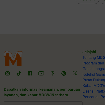
Jelajahi
Tentang MD
Program dan
Game Langs
Koleksi Gam
Pusat Dukun
Kabar MDGW
Dapatkan informasi keamanan, pembaruan
Lisensi Platf
layanan, dan kabar MDGWIN terbaru.
Pencarian Po