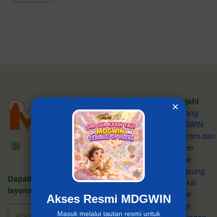
Jelajahi
×
Tentang
MDGWIN
Program dan
Promo
Game
Langsung
Dapatkan informasi keamanan, pembaruan
Koleksi
layanan, dan kabar MDGWIN terbaru.
Game
Akses Resmi MDGWIN
Pusat
Masuk melalui tautan resmi untuk