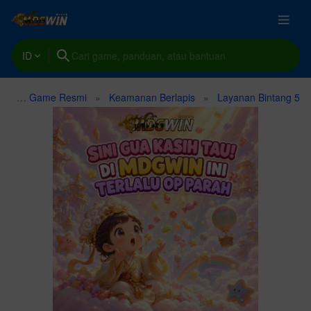
ID
Platform Game Resmi
Keamanan Berlapis
Layanan Bintang 5