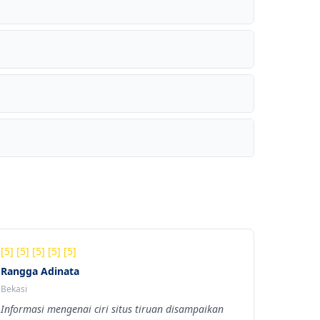
[5] [5] [5] [5] [5]
Rangga Adinata
Bekasi
Informasi mengenai ciri situs tiruan disampaikan