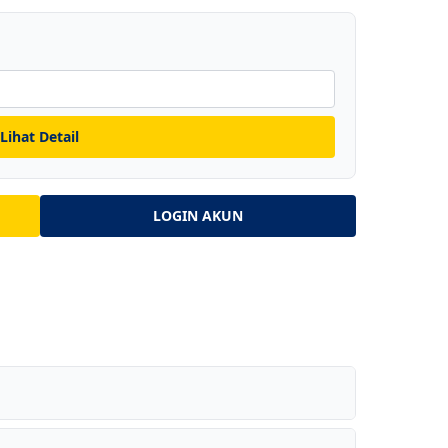
Lihat Detail
LOGIN AKUN