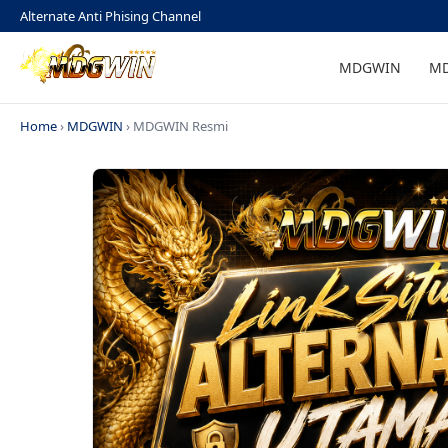
Alternate Anti Phising Channel
MDGWIN
MD
Home
›
MDGWIN
›
MDGWIN Resmi