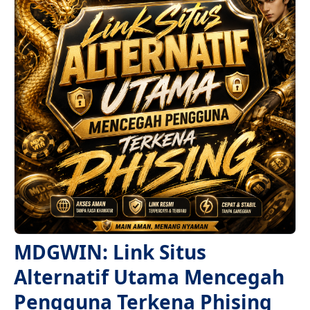
MDGWIN: Link Situs
Alternatif Utama Mencegah
Pengguna Terkena Phising