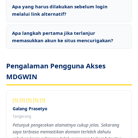
Apa yang harus dilakukan sebelum login
melalui link alternatif?
Apa langkah pertama jika terlanjur
memasukkan akun ke situs mencurigakan?
Pengalaman Pengguna Akses
MDGWIN
[5] [5] [5] [5] [5]
Galang Prasetyo
Tangerang
Petunjuk pengecekan alamatnya cukup jelas. Sekarang
saya terbiasa memastikan domain terlebih dahulu