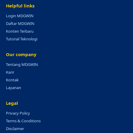
Helpful links
Login MDGWIN
Daftar MDGWIN
Konten Terbaru
Tutorial Teknologi
Our company
Tentang MDGWIN
Karir
Kontak
Layanan
Legal
Privacy Policy
Terms & Conditions
Disclaimer