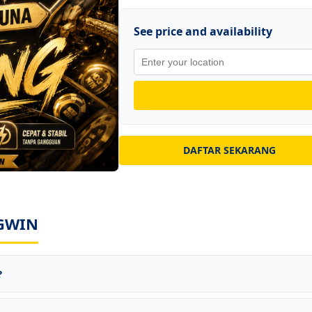
See price and availability
DAFTAR SEKARANG
DGWIN
?