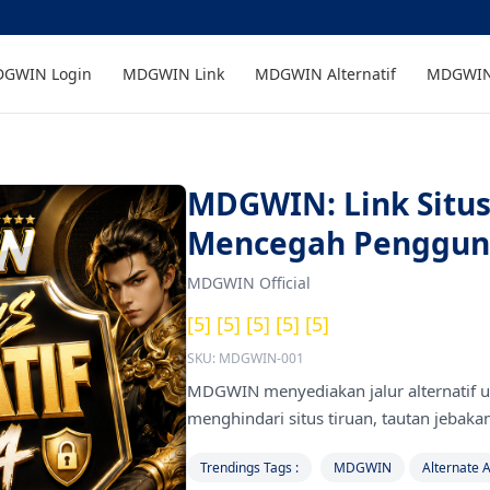
GWIN Login
MDGWIN Link
MDGWIN Alternatif
MDGWIN
MDGWIN: Link Situs
Mencegah Pengguna
MDGWIN Official
[5] [5] [5] [5] [5]
SKU: MDGWIN-001
MDGWIN menyediakan jalur alternatif 
menghindari situs tiruan, tautan jebaka
Trendings Tags :
MDGWIN
Alternate A