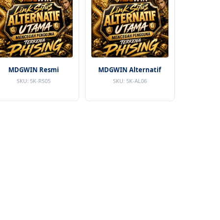
MDGWIN Resmi
MDGWIN Alternatif
SKU: 5K-RS05
SKU: 5K-AL06