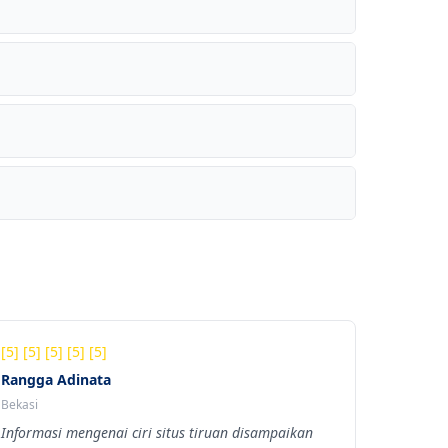
[5] [5] [5] [5] [5]
Rangga Adinata
Bekasi
Informasi mengenai ciri situs tiruan disampaikan