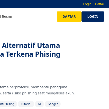
Login
Daftar
 Resmi
DAFTAR
LOGIN
 Alternatif Utama
 Terkena Phising
utama berproteksi, membantu pengguna
n, serta risiko phishing saat mengakses akun.
nti Phising
Tutorial
AI
Gadget